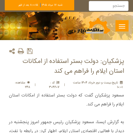
شنبه 17 مرداد 1405
8:00:15 بعد از ظهر
Toggle
navigation
پزشکیان: دولت بستر استفاده از امکانات
استان ایلام را فراهم می کند
تاريخ:بيست و دوم خرداد 1404 ساعت
کد :
مشاهده:
|
|
248
304607
10:01
مسعود پزشکیان گفت که دولت بستر استفاده از امکانات استان
ایلام را فراهم می کند.
به گزارش ایسنا، مسعود پزشکیان رئیس جمهور امروز پنجشنبه در
دیدار با فعالین اقتصادی استان ایلام، اطهار کرد: در رابطه با نفت،