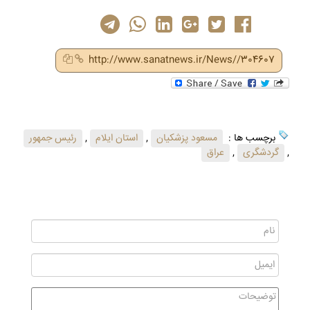
http://www.sanatnews.ir/News//304607
برچسب ها :
مسعود پزشکیان
,
استان ایلام
,
رئیس جمهور
,
گردشگری
,
عراق