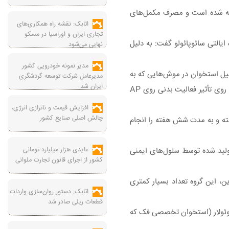
قویت پاسخ ایمنی بدن شناخته شده است و مصرف مکمل‌های
اتابک: نقشه راه همکاری‌های
تجاری ایران و اوراسیا در مسکو
وبا در دانشگاه ایالتی سائوپائولو گفت: به دلیل
نهایی می‌شود
مدیر نمونه خودرویی کشور
داده‌اند که ورزش از تحلیل استخوان در موش‌هایی که به
مدیرعامل شرکت توسعه گردشگری
ایران شد
بیماری‌های لثه مبتلا بودند، جلوگیری می‌کند و همچنین سطح مواد التهابی به نام سایتوکین‌ها را در موش‌ها کاهش می‌دهد، اما تا کنون مطالعه‌ای روی تأثیر فعالیت بدنی روی AP
افزایش قیمت و ناترازی انرژی،
چالش اصلی صنایع کشور
 در هفته و به مدت شش هفته را انجام
عایدی هزار میلیارد تومانی
نترلوکین-۱۷ (IL-17) که هر دو سایتوکین‌های التهابی تولید شده توسط سلول‌های ایمنی
کشور از اجرای قانون تجارت ملوانی
ن، این گروه تعداد بسیار کمتری
اتابک: دستور روان‌سازی واردات
قطعات ریلی صادر شد
ن آلوئولار (استخوان تخصصی فک که