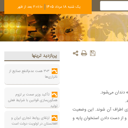
يک شنبه 18 مرداد 1405
2:01:10 بعد از ظهر
پربازديد ترينها
۳۰۳ همت عدم‌النفع صنایع از
ناترازی‌ها
تأکید وزیر صمت بر لزوم
همگون‌سازی قوانین با شرایط فعلی
.
تولید
عث التهاب بافت‌های اطراف آن شوند. این وضعیت
 و از دست دادن استخوان پایه و
ارتقای روابط تجاری ایران و
افغانستان در اولویت دولت است