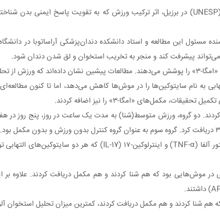
پژوهشگران در یک مطالعه جدید به رهبری دانشگاه ایالتی سائوپائولو (UNESP) در برزیل، اثر ترکیب ورزش که به ت
ی کاستیلو جاسینتو(Rogério de Castilho Jacinto)، نویسنده مسئول این مطالعه و استاد دانشکده دندان‌پزشکی آراسات
 می‌تواند پیشرفت کند و منجر به تخریب استخوان و لق شدن دندان شود.
سایت‌های علمی به طور مرتب تحقیقات مربوط به فواید سلامتی مصرف «امگا-۳» را پوشش می‌دهند. مطالعات پیشین نشان 
، مکمل‌های «امگا-۳» را نیز اضافه کردند.
ه سه گروه تقسیم کردند. دو گروه، ورزش متوسط(شنا) به مدت یک ساعت در روز، پنج روز
پاسخ ایمنی موش‌ها با اندازه‌گیری نشانگرهای التهابی تومور نکروز فاکتور آلفا (TNF-⍺) و ای
در موش‌هایی بود که هم شنا کردند و هم مکمل دریافت کردند. علاوه بر ای
که گروهی که هم شنا کردند و هم مکمل دریافت کردند، کمترین میزان تحلیل استخوا