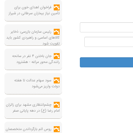
فراخوان اهدای خون برای
تأمین نیاز بیماران سرطانی در شیراز
رئیس سازمان بازرسی: ذخایر
کالاهای اساسی و راهبردی کشور باید
تقویت شود
جان باختن ۴ نفر در سانحه
رانندگی محور مراغه - هشترود
سود سهام عدالت تا هفته
دولت واریز می‌شود
چشم‌انتظاری مشهد برای زائران
امام رضا (ع) در دهه پایانی صفر
روس اتم بازگرداندن متخصصان