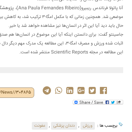
آنا پائولا فرن
موضعی شد. همچنین زمانی که با مکمل امگا-۳ ترکیب شد، به کاهش بیشتر وضعیت مخرب ناشی از بیماری اندودنتیک کمک کرد.
حال باید دید آیا این اثر در انسان‌ها نیز مشاهده خواهد شد یا خیر.
جاسینتو گفت: برای دانستن اینکه آیا این موضوع در انسان‌ها هم صدق می‌ک
اثبات شده ورزش و مصرف امگا-۳، این مطالعه یک مدرک مهم دیگر دال بر این موضوع است.
این مطالعه در مجله Scientific Reports منتشر شده است.
r/News//304865
برچسب ها :
ورزش
,
دندان پزشکی
,
عفونت