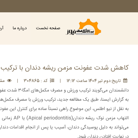
صفحه نخست
درباره ما
آر
کاهش شدت عفونت مزمن ریشه دندان با ترکیب ور
تاريخ:دوم تير 1404 ساعت 12:12
|
کد : 304865
|
مشاهد
دانشمندان می‌گویند ترکیب ورزش و مصرف مکمل‌های امگا-۳ شدت عفونت دندان را کاهش می‌دهد.
به گزارش ایسنا، طبق یک مطالعه جدید، ترکیب ورزش با مصرف مکمل‌های امگا-۳ موجب کاهش التهاب و به تبع آن، کاهش شدت عفونت مزمن ریشه
به نقل از نیو اطلس، این موضوع راهی نسبتاً ساده برای کنترل این عفون
التهاب مزمن
می‌تواند به دلیل پوسیدگی دندان، آسیب یا پس از انجام اقدامات دندا
در نهایت افتادن دندان شود.