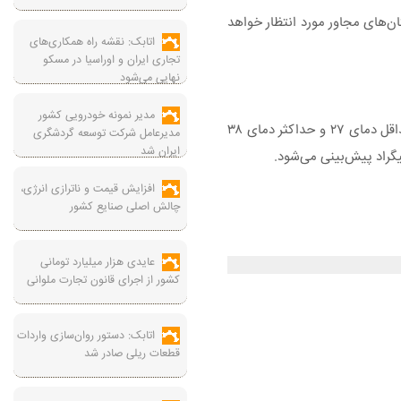
ان‌های مجاور مورد انتظار خواهد
اتابک: نقشه راه همکاری‌های
تجاری ایران و اوراسیا در مسکو
نهایی می‌شود
مدیر نمونه خودرویی کشور
بر اساس اعلام اداره کل هواشناسی استان تهران، آسمان شهر تهران فردا (۹ تیرماه) صاف و وزش باد گاهی وزش باد شدید و احتمال گردوخاک با حداقل دمای ۲۷ و حداکثر دمای ۳۸
مدیرعامل شرکت توسعه گردشگری
ایران شد
افزایش قیمت و ناترازی انرژی،
چالش اصلی صنایع کشور
عایدی هزار میلیارد تومانی
کشور از اجرای قانون تجارت ملوانی
اتابک: دستور روان‌سازی واردات
قطعات ریلی صادر شد