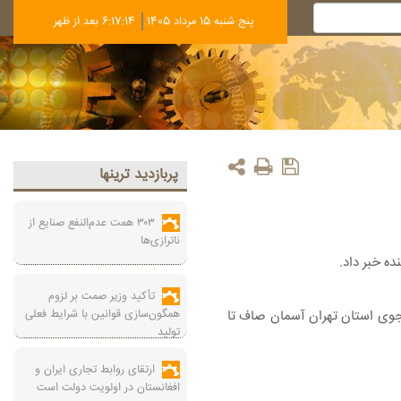
پنج شنبه 15 مرداد 1405
6:17:15 بعد از ظهر
پربازديد ترينها
۳۰۳ همت عدم‌النفع صنایع از
ناترازی‌ها
ه خبر داد.
تأکید وزیر صمت بر لزوم
همگون‌سازی قوانین با شرایط فعلی
ه‌های پیش‌یابی طی پنج روز آینده ( از امروز یکشنبه تا پنجشنبه ۱۲ تیرماه) وضعیت جوی استان تهران آسمان صاف تا
تولید
ارتقای روابط تجاری ایران و
افغانستان در اولویت دولت است