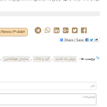
ir/News//305157
برچسب ها :
وزش باد شدید
,
گرد و خاک
,
سازمان هواشناسی
,