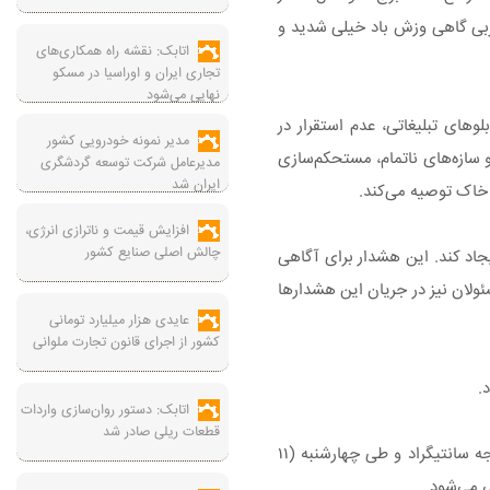
بی گاهی وزش باد خیلی شدید و
اتابک: نقشه راه همکاری‌های
تجاری ایران و اوراسیا در مسکو
نهایی می‌شود
وهای تبلیغاتی، عدم استقرار در
مدیر نمونه خودرویی کشور
و سازه‌های ناتمام، مستحکم‌سازی
مدیرعامل شرکت توسعه گردشگری
ایران شد
 خاک توصیه می‌کند.
افزایش قیمت و ناترازی انرژی،
چالش اصلی صنایع کشور
جاد کند. این هشدار برای آگاهی
ئولان نیز در جریان این هشدارها
عایدی هزار میلیارد تومانی
کشور از اجرای قانون تجارت ملوانی
اتابک: دستور روان‌سازی واردات
قطعات ریلی صادر شد
آسمان تهران فردا (۱۰ تیرماه) صاف در بعد از ظهر افزایش باد گاهی وزش باد شدید و احتمال گرد و خاک با حداقل دمای ۲۸ و حداکثر دمای ۴۰ درجه سانتیگراد و طی ‌چهارشنبه (۱۱