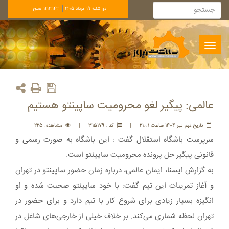
دو شنبه 19 مرداد 1405
12:12:42 صبح
Toggle
navigation
عالمی: پیگیر لغو محرومیت ساپینتو هستیم
تاريخ:نهم تير 1404 ساعت 21:01
|
کد : 315179
|
مشاهده: 225
سرپرست باشگاه استقلال گفت : این باشگاه به صورت رسمی و
قانونی پیگیر حل پرونده محرومیت ساپینتو است.
به گزارش ایسنا، ایمان عالمی، درباره زمان حضور ساپینتو در تهران
و آغاز تمرینات این تیم گفت: با خود ساپینتو صحبت شده و او
انگیزه بسیار زیادی برای شروع کار با تیم دارد و برای حضور در
تهران لحظه شماری می‌کند. بر خلاف خیلی از خارجی‌های شاغل در