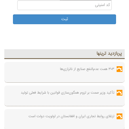
پربازديد ترينها
۳۰۳ همت عدم‌النفع صنایع از ناترازی‌ها
تأکید وزیر صمت بر لزوم همگون‌سازی قوانین با شرایط فعلی تولید
ارتقای روابط تجاری ایران و افغانستان در اولویت دولت است