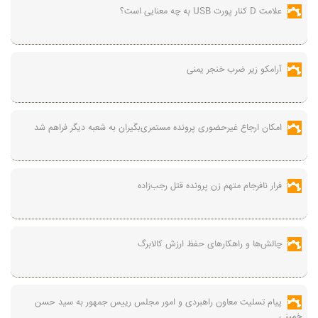
علامت D کنار پورت USB به چه معنایی است؟
آرامکو زیر ضرب خنجر یمنی
امکان ارجاع غیرحضوری پرونده مستمری‌بگیران به شعبه دیگر فراهم شد
فرار نافرجام متهم زن پرونده قتل رجب‌زاده
چالش‌ها و راهکارهای حفظ ارزش کالابرگ
پیام تسلیت معاون راهبردی و امور مجلس رییس جمهور به سید حسن
خمینی