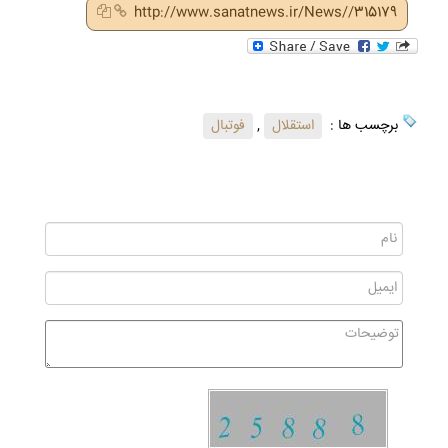
http://www.sanatnews.ir/News//315179
برچسب ها :
استقلال
,
فوتبال