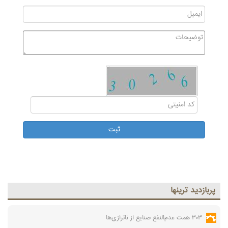
پربازديد ترينها
۳۰۳ همت عدم‌النفع صنایع از ناترازی‌ها