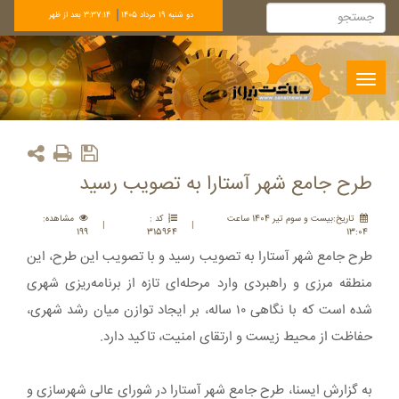
دو شنبه 19 مرداد 1405
3:37:14 بعد از ظهر
Toggle
navigation
طرح جامع شهر آستارا به تصویب رسید
تاريخ:بيست و سوم تير 1404 ساعت
کد :
مشاهده:
|
|
199
315964
13:04
طرح جامع شهر آستارا به تصویب رسید و با تصویب این طرح، این
منطقه مرزی و راهبردی وارد مرحله‌ای تازه از برنامه‌ریزی شهری
شده است که با نگاهی ۱۰ ساله، بر ایجاد توازن میان رشد شهری،
حفاظت از محیط زیست و ارتقای امنیت، تاکید دارد.
به گزارش ایسنا، طرح جامع شهر آستارا در شورای عالی شهرسازی و