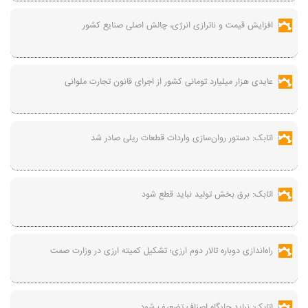
افزایش قیمت و ناترازی انرژی، چالش اصلی صنایع کشور
عایدی هزار میلیارد تومانی کشور از اجرای قانون تجارت ملوانی
اتابک: دستور روان‌سازی واردات قطعات ریلی صادر شد
اتابک: برق بخش تولید نباید قطع شود
راه‌اندازی دوباره تالار دوم ارزی؛ تشکیل کمیته ارزی در وزارت صمت
اتابک: نباید جایگاه اصناف تضعیف شود