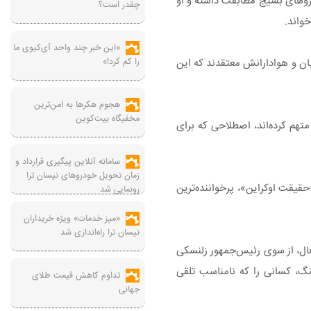
نیروهای بسیج مطابقت داشته و او
چقدر است؟
واند.
«این خبر چند واحد آی‌کیوی ما
را کم کرد!»
بان و هوادارانش معتقدند که این
هجوم هکرها به امن‌ترین
مخفیگاه بیت‌کوین
 خاری در چشم چندین دولت بوده است. برخی در دفتر زلنسکی، AntAC را به «خواری» متهم کرده‌اند، اصطلاحی که برای
سامانه آنلاین پیگیری قرارداد‌ و
زمان تحویل خودرو‌های نیسان ترا
قیقت اوکراین»، پرخواننده‌ترین
رونمایی شد
«میز خدمات» ویژه خریداران
نیسان ترا راه‌اندازی شد
عال، از سوی رئیس‌جمهور زلنسکی
نگ، کسانی را که نامناسب تلقی
تداوم کاهش قیمت طلای
جهانی