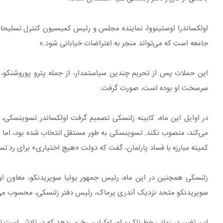
اولکساندرا اوستینووا، نماینده مجلس و رئیس کمیسیون کنترل تسلیحات 
جامعه است که می‌تواند منجر به اعتراضات خیابانی شود.»
سرسخت او بوده است، صورت گرفت.
در اوایل این ماه، کابینه زلنسکی تصمیم گرفت اولکساندر تسوینسکی، کا
می‌کند، منصوب نکند. تسوینسکی به طور مستقل انتخاب شده بود، اما کا
کمیته مبارزه با فساد پارلمان، گفت که دولت «هیچ اختیاری» برای رد تس
زلنسکی همچنین در این ماه، رئیس جمهور یولیا سویریدنکو، معاون او
سویریدنکو متحد نزدیک آندری یرماک، رئیس دفتر زلنسکی، محسوب می
این تغییر در زمانی خطرناک برای اوکراین رخ می‌دهد که در تلاش است ت