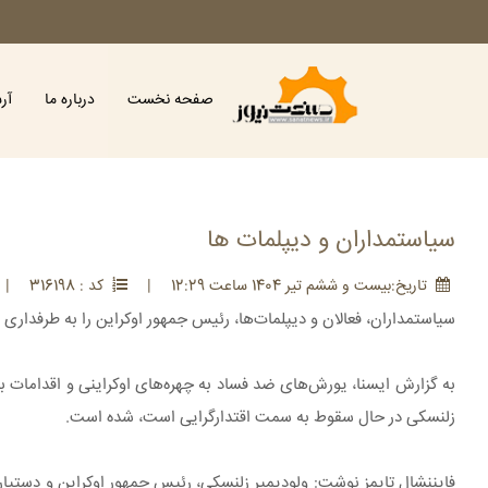
صفحه نخست
درباره ما
آر
سیاستمداران و دیپلمات ها
تاريخ:بيست و ششم تير 1404 ساعت 12:29
|
کد : 316198
|
سیاستمداران، فعالان و دیپلمات‌ها، رئیس جمهور اوکراین را به طرفداری ا
به گزارش ایسنا، یورش‌های ضد فساد به چهره‌های اوکراینی و اقدامات ب
زلنسکی در حال سقوط به سمت اقتدارگرایی است، شده است.
فایننشال تایمز نوشت: ولودیمیر زلنسکی، رئیس جمهور اوکراین و دستیاران 