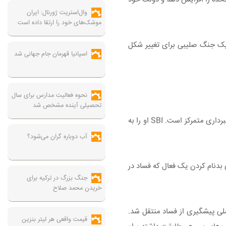
وال‌استریت ژورنال: ایران
موشک‌های خود را ارتقا داده است
ه یک جنگ صلیبی برای تغییر شکل
اسپانیا قهرمان جام جهانی شد
نحوه فعالیت مدارس برای سال
تحصیلی آینده مشخص شد
پرونده شابونین، یکی از بنیانگذاران و رئیس هیئت مدیره مرکز اقدام علیه فساد (AntAC) مستقر در کی یف، بر اتهامات فرار از خدمت سربازی و کلاهبرداری متمرکز است. SBI او را به
آب دوباره گران می‌شود؟
 بدنام کردن یک فعال که فساد در
جنگ بزرگ در ترکیه برای
خریدن محمد صلاح
اوطلبانه به نیروهای دفاعی منطقه‌ای پیوست. از سپتامبر 2022 تا فوریه 2023 او به آژانس ملی پیشگیری از فساد منتقل شد.
قیمت واقعی هر لیتر بنزین