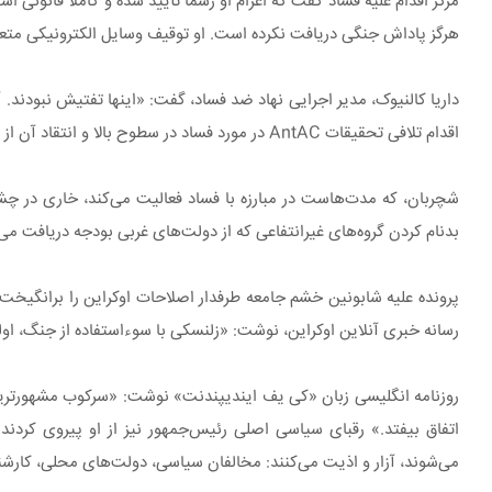
مرکز اقدام علیه فساد گفت که اعزام او رسماً تأیید شده و کاملاً قانو
هرگز پاداش جنگی دریافت نکرده است. او توقیف وسایل الکترونیکی متعلق
داریا کالنیوک، مدیر اجرایی نهاد ضد فساد، گفت: «اینها تفتیش نبودند.
اقدام تلافی تحقیقات AntAC در مورد فساد در سطوح بالا و انتقاد آن از کابینه زلنسکی پس از رد انتصاب تسوینسکی در ESB است.
بدنام کردن گروه‌های غیرانتفاعی که از دولت‌های غربی بودجه دریافت می‌
پرونده علیه شابونین خشم جامعه طرفدار اصلاحات اوکراین را برانگیخت
رسانه خبری آنلاین اوکراین، نوشت: «زلنسکی با سوءاستفاده از جنگ، اولی
روزنامه انگلیسی زبان «کی یف ایندیپندنت» نوشت: «سرکوب مشهورترین 
اتفاق بیفتد.» رقبای سیاسی اصلی رئیس‌جمهور نیز از او پیروی کرد
می‌شوند، آزار و اذیت می‌کنند: مخالفان سیاسی، دولت‌های محلی، کارشناس