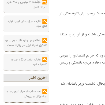
بازگشت ۲ میلیون و ۲۹۸ هزار
زائر به کشور
 سبک روسی برای تفرقه‌افکنی در
اتابک: برق بخش تولید نباید
قطع شود
سال ۲۰۱۹ در یک کارزار انتخاباتی برجسته به زلنسکی باخت و از آن زمان منتقد
راه‌اندازی دوباره تالار دوم ارزی؛
تشکیل کمیته ارزی در وزارت صمت
ادی، که جرایم اقتصادی را بررسی
اتابک: نباید جایگاه اصناف
حزب «خادم مردم» زلنسکی و رئیس
تضعیف شود
آخرين اخبار
یخال، نخست وزیر باسابقه، شد.
استخدام ۱۸۰ هزار نیروی جدید
در آموزش‌ و پرورش
تحده را افزایش دهد و دولت خود