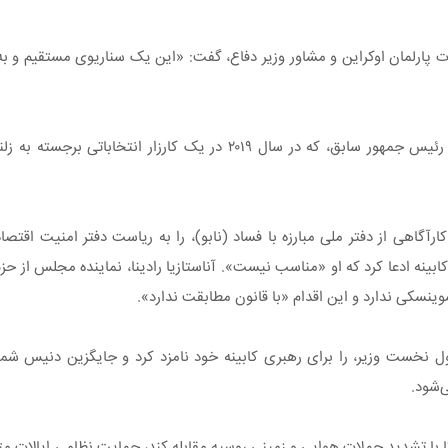
پارلمان اوکراین و مشاور وزیر دفاع، گفت: «این یک سناریوی مستقیم و به
این حملات پس از تحریم چندین سیاستمدار، از جمله پترو پوروشنکو، رئیس جمهور سابق، که در 
رآگاهی از دفتر ملی مبارزه با فساد (نابو)، را به ریاست دفتر امنیت اقتص
بینه ادعا کرد که او «مناسب نیست». آناستازیا رادینا، نماینده مجلس از 
وینسکی ندارد و این اقدام «با قانون مطابقت ندارد».
ل نخست وزیر، را برای رهبری کابینه خود نامزد کرد و جایگزین دنیس شم
‌شود.
ا با تشدید حملات هوایی و زمینی روسیه مقابله کند، حمایت نظامی ایالات م