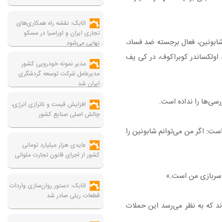
اتابک: نقشه راه همکاری‌های
تجاری ایران و اوراسیا در مسکو
راین (SBI) جمعه گذشته به زور وارد خانه ویتالی شابونین، فعال برجسته ضد فساد،
نهایی می‌شود
مأموران مسلح به خانه وزیر سابق زیرساخت، اولکساندر کوبراکوف، در کی یف
مدیر نمونه خودرویی کشور
مدیرعامل شرکت توسعه گردشگری
ایران شد
افزایش قیمت و ناترازی انرژی،
چالش اصلی صنایع کشور
است: اگر من می‌توانم شابونین را
عایدی هزار میلیارد تومانی
کشور از اجرای قانون تجارت ملوانی
ت سربازی من است.»
اتابک: دستور روان‌سازی واردات
قطعات ریلی صادر شد
د که به نظر می‌رسد این حملات