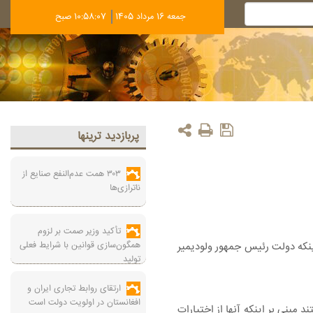
جمعه 16 مرداد 1405
10:58:08 صبح
پربازديد ترينها
۳۰۳ همت عدم‌النفع صنایع از
ناترازی‌ها
تأکید وزیر صمت بر لزوم
همگون‌سازی قوانین با شرایط فعلی
اینکه دولت رئیس جمهور ولودیمیر
تولید
ارتقای روابط تجاری ایران و
افغانستان در اولویت دولت است
 مبنی بر اینکه آنها از اختیارات