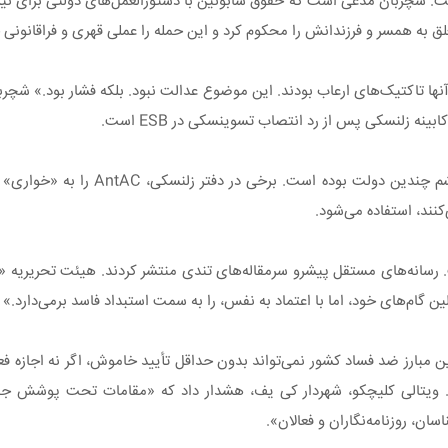
نی است. شچربان مدعی است که حقوق شابونین با دستورالعمل‌های دولتی برای 
 به همسر و فرزندانش را محکوم کرد و این حمله را عملی قهری و فراقانونی خ
 آنها تاکتیک‌های ارعاب بودند. این موضوع عدالت نبود. بلکه فشار بود.» شچر
شچربان، که مدت‌هاست در مبارزه با فساد فعالیت می‌کند،
کنند، استفاده می‌شود.
. رسانه‌های مستقل پیشرو سرمقاله‌های تندی منتشر کردند. هیئت تحریریه «ح
ن گام‌های خود، اما با اعتماد به نفس، را به سمت استبداد فاسد برمی‌دارد.»
مبارز ضد فساد کشور نمی‌تواند بدون حداقل تأیید خاموش، اگر نه اجازه ف
ند. ویتالی کلیچکو، شهردار کی یف، هشدار داد که «مقامات تحت پوشش ج
ان، روزنامه‌نگاران و فعالان».