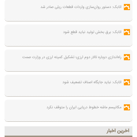
اتابک: دستور روان‌سازی واردات قطعات ریلی صادر شد
اتابک: برق بخش تولید نباید قطع شود
راه‌اندازی دوباره تالار دوم ارزی؛ تشکیل کمیته ارزی در وزارت صمت
اتابک: نباید جایگاه اصناف تضعیف شود
مکانیسم ماشه خطوط دریایی ایران را متوقف نکرد
آخرين اخبار