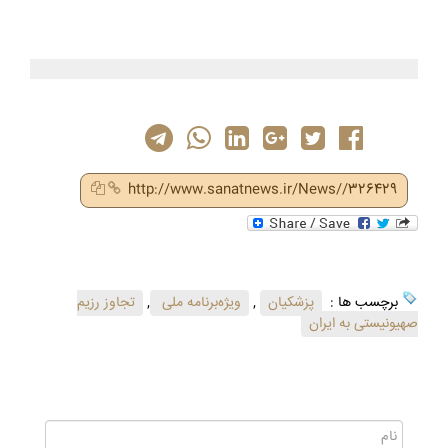
http://www.sanatnews.ir/News//326429
برچسب ها :
پزشکیان
,
ویژه‌برنامه ملی
,
تجاوز رزیم
صهیونیستی به ایران