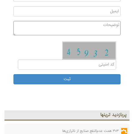
پربازديد ترينها
۳۰۳ همت عدم‌النفع صنایع از ناترازی‌ها