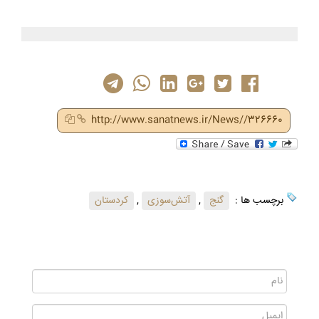
http://www.sanatnews.ir/News//326660
برچسب ها :
گنج
,
آتش‌سوزی
,
کردستان