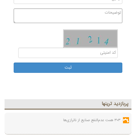
پربازديد ترينها
۳۰۳ همت عدم‌النفع صنایع از ناترازی‌ها