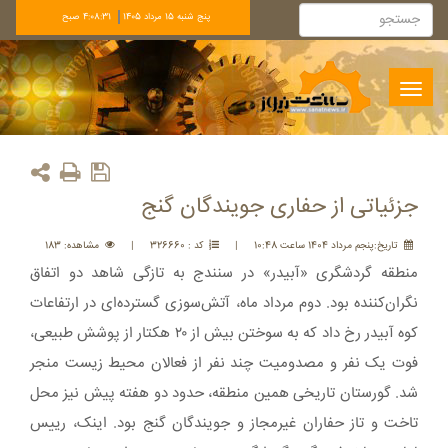
پنج شنبه 15 مرداد 1405
4:08:32 صبح
Toggle
navigation
جزئیاتی از حفاری جویندگان گنج
تاريخ:پنجم مرداد 1404 ساعت 10:48
|
کد : 326660
|
مشاهده: 183
منطقه‌ گردشگری «آبیدر» در سنندج به تازگی شاهد دو اتفاق
نگران‌کننده بود. دوم مرداد ماه، آتش‌سوزی گسترده‌ای در ارتفاعات
کوه آبیدر رخ داد که به سوختن بیش از ۲۰ هکتار از پوشش طبیعی،
فوت یک نفر و مصدومیت چند نفر از فعالان محیط زیست منجر
شد. گورستان تاریخی همین منطقه، حدود دو هفته پیش نیز محل
تاخت و تاز حفاران غیرمجاز و جویندگان گنج بود. اینک، رییس