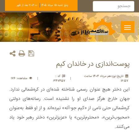
پنج شنبه 15 مرداد 1405
7:02:01 بعد از ظهر
Toggle
navigation
پوست‌اندازی در خاندان کیم
تاريخ:نوزدهم مرداد 1404 ساعت
کد :
|
|
مشاهده: 176
347457
12:57
این دختر هیچ عنوان رسمی شناخته شده‌ای در کره‌شمالی ندارد.
جهان خارج هرگز صدای او را نشنیده است. رسانه‌های دولتی
کره‌شمالی حتی نامی از «کیم جو-آئه» نبرده‌اند و از او فقط به‌عنوان
«محبوب‌ترین»، «محترم‌ترین» یا «عزیزترین» دختر رهبر خود یاد
می‌کنند.