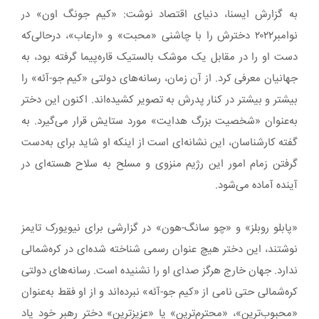
به گزارش ایسنا، دنیای اقتصاد نوشت: «کیم جونگ اون» در
نوامبر۲۰۲۲ دخترش را با چاشنی «محبت» و «ارعاب»، درحالی‌که
دست او را در مقابل یک موشک بالستیک قاره‌پیما گرفته بود، به
جهانیان معرفی کرد. از آن زمان، رسانه‌های دولتی «کیم جو-آئه» را
بیشتر و بیشتر در کنار پدرش به تصویر کشیده‌اند. اکنون این دختر
به‌عنوان «شخصیت بزرگ هدایت» مورد ستایش قرار می‌گیرد. به
گفته کارشناسان، این نشانه‌ای است از اینکه او شاید برای به‌دست
گرفتن زمام امور این رژیم منزوی و مسلح به سلاح هسته‌ای در
آینده آماده می‌شود.
«پابلو روبلز» و «چو سانگ-هون» در گزارشی برای نیویورک تایمز
نوشتند، این دختر هیچ عنوان رسمی شناخته شده‌ای در کره‌شمالی
ندارد. جهان خارج هرگز صدای او را نشنیده است. رسانه‌های دولتی
کره‌شمالی حتی نامی از «کیم جو-آئه» نبرده‌اند و از او فقط به‌عنوان
«محبوب‌ترین»، «محترم‌ترین» یا «عزیزترین» دختر رهبر خود یاد