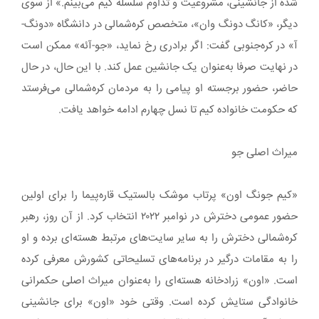
شده از جانشینی، مشروعیت و تداوم سلسله کیم می‌بینم.» از سوی
دیگر، «کانگ دونگ وان»، متخصص کره‌شمالی در دانشگاه «دونگ-
آ» در کره‌جنوبی گفت: اگر برادری رخ نماید، «جو-آئه» ممکن است
در نهایت صرفا به‌عنوان یک جانشین عمل کند. با این حال، در حال
حاضر، حضور برجسته او پیامی را به مردمان کره‌شمالی‌ می‌فرستد
که حکومت خانواده کیم تا نسل چهارم ادامه خواهد یافت.
میراث اصلی جو
«کیم جونگ اون» پرتاب موشک بالستیک قاره‌پیما را برای اولین
حضور عمومی دخترش در نوامبر ۲۰۲۲ انتخاب کرد. از آن روز، رهبر
کره‌شمالی دخترش را به سایر سایت‌های مرتبط هسته‌ای برده و او
را به مقامات درگیر در برنامه‌های تسلیحاتی کشورش معرفی کرده
است. «اون» زرادخانه هسته‌ای را به‌عنوان میراث اصلی حکمرانی
خانوادگی ستایش کرده است. وقتی خود «اون» برای جانشینی