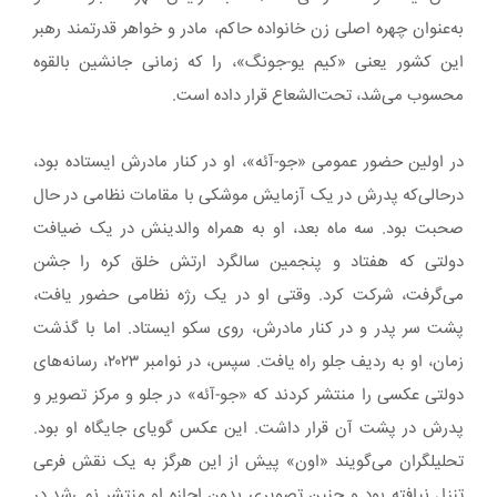
به‌عنوان چهره اصلی زن خانواده حاکم، مادر و خواهر قدرتمند رهبر
این کشور یعنی «کیم یو-جونگ»، را که زمانی جانشین بالقوه
محسوب می‌شد، تحت‌الشعاع قرار داده است.
در اولین حضور عمومی «جو-آئه»، او در کنار مادرش ایستاده بود،
درحالی‌که پدرش در یک آزمایش موشکی با مقامات نظامی در حال
صحبت بود. سه ماه بعد، او به همراه والدینش در یک ضیافت
دولتی که هفتاد و پنجمین سالگرد ارتش خلق کره را جشن
می‌گرفت، شرکت کرد. وقتی او در یک رژه نظامی حضور یافت،
پشت سر پدر و در کنار مادرش، روی سکو ایستاد. اما با گذشت
زمان، او به ردیف جلو راه یافت. سپس، در نوامبر ۲۰۲۳، رسانه‌های
دولتی عکسی را منتشر کردند که «جو-آئه» در جلو و مرکز تصویر و
پدرش در پشت آن قرار داشت. این عکس گویای جایگاه او بود.
تحلیلگران می‌گویند «اون» پیش از این هرگز به یک نقش فرعی
تنزل نیافته بود و چنین تصویری بدون اجازه او منتشر نمی‌شد.در