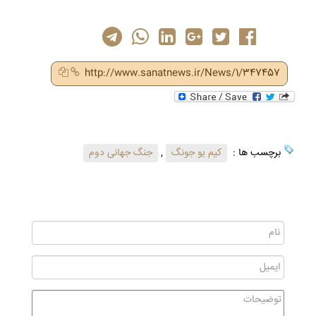
http://www.sanatnews.ir/News/1/347457
برچسب ها :
کیم یو جونگ
,
جنگ جهانی دوم