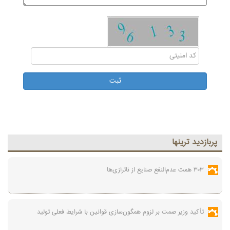
پربازديد ترينها
۳۰۳ همت عدم‌النفع صنایع از ناترازی‌ها
تأکید وزیر صمت بر لزوم همگون‌سازی قوانین با شرایط فعلی تولید