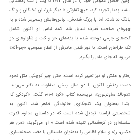
اولین حضور عمومی خود را در سال ۲۰۲۲ با یک ژاکت زمستانی
سفید پددار تجربه کرد، هیچ تفاوتی با دیگر فرزندان نخبگان پیونگ
یانگ نداشت. اما با بزرگ شدنش، لباس‌هایش رسمی‌تر شده و به
چهره‌ای صاحب قدرت تبدیل شد. کمد لباس او اکنون شامل
کت‌های چرمی دوخته شده با یقه‌های خز و کت و شلوارهای دو
تکه طراحان است. با دور شدن مادرش از انظار عمومی، «جو-آئه»
می‌رود که جای مادر را بگیرد.
رفتار و منش او نیز تغییر کرده است. حتی چیز کوچکی مثل نحوه
دست زدنش اکنون با دو سال پیش متفاوت به نظر می‌رسد.
«دونالد ساوترتون»، نویسنده کتاب «کره ۱۰۱»، گفت: «کودکی که
ابتدا به‌عنوان یک کنجکاوی خانوادگی ظاهر شد، اکنون به
شخصیتی آراسته تبدیل شده است که در داستان مداوم قدرت
سلسله‌ای در کره‌شمالی تنیده شده است.» او می‌گوید: «من هر
عکس، رژه و سلام نظامی را به‌عنوان داستانی با دقت صحنه‌سازی