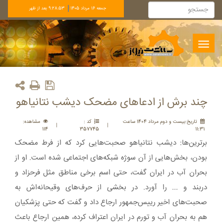
جمعه 16 مرداد 1405
9:28:54 بعد از ظهر
Toggle
navigation
چند برش از ادعاهای مضحک دیشب نتانیاهو
تاريخ:بيست و دوم مرداد 1404 ساعت
کد :
مشاهده:
|
|
114
357745
11:31
برترین‌ها: دیشب نتانیاهو صحبت‌هایی کرد که از فرط مضحک
بودن، بخش‌هایی از آن سوژه شبکه‌های اجتماعی شده است. او از
بحران آب در ایران گفت، حتی اسم برخی مناطق مثل فرحزاد و
دربند و ... را آورد. در بخشی از حرف‌های وقیحانه‌اش به
صحبت‌های اخیر رییس‌جمهور ارجاع داد و گفت که حتی پزشکیان
هم به بحران آب و تورم در ایران اعتراف کرده، همین ارجاع باعث