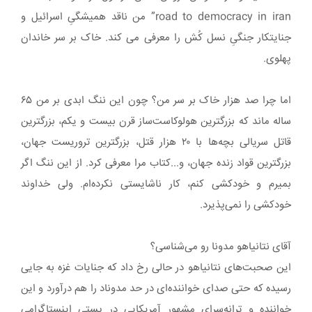
road to democracy in iran” من ناقد همیشگیِ اسرائیل و
جنایتکار جنگیِ نسل کُش را معرفی می کند. خاک بر سر خاندان
پهلوی.
اما چرا صد هزار خاک بر سر من؟ چون این ننگ ابدی بر من ۶۵
ساله ماند که بزرگترین هولوکاست‌ساز قرن بیست و یکم، بزرگترین
قاتل سریالی بچه‌ها با ۲۰ هزار قتل، بزرگترین تروریست جهان،
بزرگترین قواد زنده جهان، و...کتاب مرا معرفی کرد. از این ننگ اگر
بمیرم و خودکشی کنم، کار ناشایستی نکرده‌ام. ولی خداوند
خودکشی را نمی‌پذیرد.
آقای نتانیاهو مدونا رو می‌شناسی؟
این صحبت‌های نتانیاهو در حالی رخ داد که جنایات غزه به جایی
رسیده که حتی صدای خواننده‌ای در حد مدوناد را هم درآورد و این
خواننده و ترانه‌سرای مشهور آمریکایی در پستی اینستاگرامی