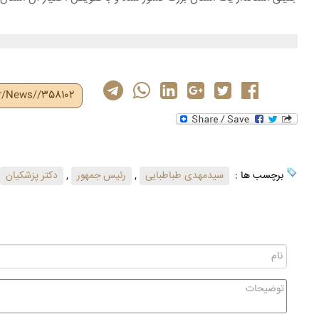
ir/News//358102
برچسب ها :
سیدمهدی طباطبایی
,
رئیس جمهور
,
دکتر پزشکیان