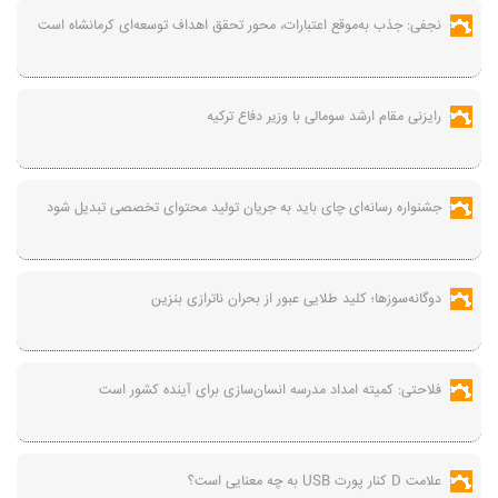
نجفی: جذب به‌موقع اعتبارات، محور تحقق اهداف توسعه‌ای کرمانشاه است
رایزنی مقام ارشد سومالی با وزیر دفاع ترکیه
جشنواره رسانه‌ای چای باید به جریان تولید محتوای تخصصی تبدیل شود
دوگانه‌سوزها؛ کلید طلایی عبور از بحران ناترازی بنزین
فلاحتی: کمیته امداد مدرسه انسان‌سازی برای آینده کشور است
علامت D کنار پورت USB به چه معنایی است؟