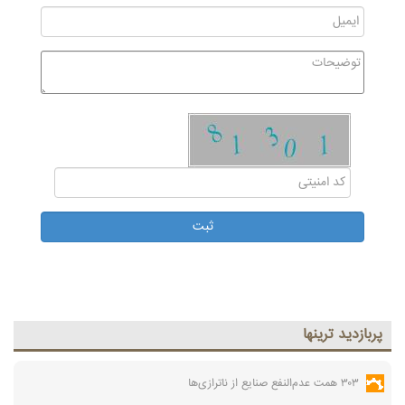
پربازديد ترينها
۳۰۳ همت عدم‌النفع صنایع از ناترازی‌ها