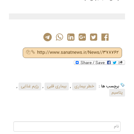
http://www.sanatnews.ir/News//378762
برچسب ها :
خطر بیماری‌
,
بیماری‌ قلبی
,
رژیم غذایی
,
پتاسیم