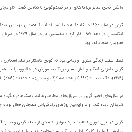
مایکل گرین، مدیر برنامه‌های او در گفت‌وگویی با ددلاین گفت: «او مرد
گرین در سال ۱۹۵۲ در کانادا به دنیا آمد. او ابتدا به‌عنو
«دویدن شجاعانه» بود.
(۱۹۹۴)، «قلب تندر» (۱۹۹۲) و «حماسه گرگ و میش: ماه جدید» (۲۰۰۹) نقش‌آفرینی کرد.
شریدان دیده شد. او تا واپسین روزهای زندگی‌اش همچنان فعال بود و چند 
نمایشی فرماندار کل کانادا برای یک عمر دستاورد هنری را از آن خود کرد.