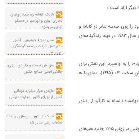
 دیگر آزاد است.»
اتابک: نقشه راه همکاری‌های
تجاری ایران و اوراسیا در مسکو
 خود را روی صحنه تئاتر در کانادا و
نهایی می‌شود
انگلستان در دهه ۱۹۷۰ آغاز کرد و نخستین بار در سال ۱۹۷۹ در سریال کانادایی «کارآگاه بزرگ» جلوی دوربین رفت. نخستین نقش سینمایی‌اش در سال ۱۹۸۳ در فیلم زندگینامه‌ای
مدیر نمونه خودرویی کشور
مدیرعامل شرکت توسعه گردشگری
ایران شد
ن واقعی قبیله لاکوتا، «کیکینگ برد»، را به او سپرد. این نقش برای
افزایش قیمت و ناترازی انرژی،
چالش اصلی صنایع کشور
گرین نامزدی اسکار و آغاز مسیر پررنگ حضورش در هالیوود را به همراه داشت. پس از آن در فیلم‌های متعددی از جمله «مسیر سبز» (۱۹۹۹)، «جان سخت ۳» (۱۹۹۵)، «ماوریک»
عایدی هزار میلیارد تومانی
کشور از اجرای قانون تجارت ملوانی
رین در سریال‌های مطرحی مانند «سگ‌های ولگرد» ساخته تایکا وایتیتی، «آخرین بازمانده» محصول HBO و همچنین «۱۸۸۳» و «پادشاه تالسا» به کارگردانی تیلور
اتابک: دستور روان‌سازی واردات
قطعات ریلی صادر شد
گرین در طول دوران فعالیت خود جوایز متعددی از جمله گرمی و جایزه آکادمی کانادا را دریافت کرد و نامش در پیاده‌روی مشاهیر کانادا ثبت شد. همچنین در ژوئن ۲۰۲۵ جایزه هنرهای