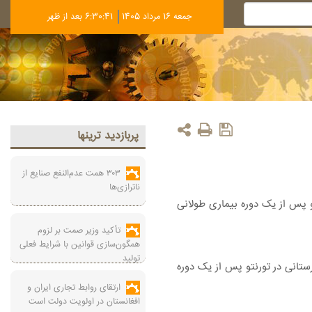
جمعه 16 مرداد 1405
6:30:42 بعد از ظهر
پربازديد ترينها
۳۰۳ همت عدم‌النفع صنایع از
ناترازی‌ها
 شهرت جهانی رسید، در سن ۷۳ سالگی در بیمارستانی در تورنتو پس از یک دوره بیماری طولانی
تأکید وزیر صمت بر لزوم
همگون‌سازی قوانین با شرایط فعلی
تولید
می کانادایی که با فیلم «رقصنده با گرگ‌ها» به شهرت جهانی رسید، در سن ۷۳ سالگی در بیمارستانی در تورنتو پس از یک دوره
ارتقای روابط تجاری ایران و
افغانستان در اولویت دولت است