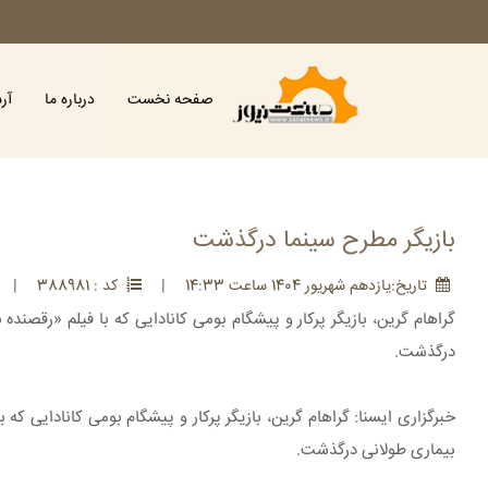
صفحه نخست
درباره ما
آر
بازیگر مطرح سینما درگذشت
تاريخ:يازدهم شهريور 1404 ساعت 14:33
|
کد : 388981
|
درگذشت.
بیماری طولانی درگذشت.