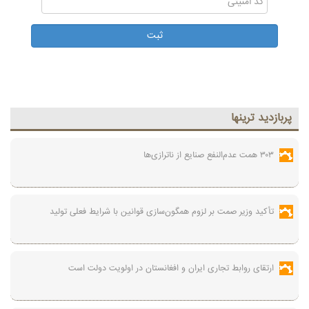
پربازديد ترينها
۳۰۳ همت عدم‌النفع صنایع از ناترازی‌ها
تأکید وزیر صمت بر لزوم همگون‌سازی قوانین با شرایط فعلی تولید
ارتقای روابط تجاری ایران و افغانستان در اولویت دولت است