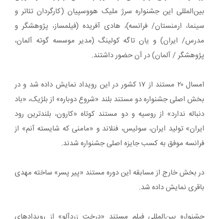
بین‌المللی این جشنواره سرژ ملیک هووسپیان (کارگردان تئاتر و
سینما، ارمنستان/ فرانسه)، هادی آفریده (فیلمساز، پژوهشگر و
مدرس/ ایران) و یان تاگه کولینگ (مدیر موسسه گوته آلمان،
پژوهشگر / آلمان) در آن حضور داشتند.
امسال ۲۰ مستند از ۱۷ کشور در این رویداد نمایش داده شد و در
بخش اصلی جشنواره دو مستند بلند «شروع دوباره» از بلژیک، «باد
دنباله ندارد» از روسیه و دو مستند کوتاه «کارون، بلندترین رود
ایران» تولید ایران، سوئیس، فنلاند و «مامنی که شایسته آنم» از
فرانسه موفق به کسب جایزه اصلی جشنواره شدند.
در بخش خارج از مسابقه این دوره مستند «پیر پسر» ساخته مهدی
باقری نمایش داده شد.
جشنواره بین‌المللی فیلم مستند «درخت زردآلو» از رویدادهای