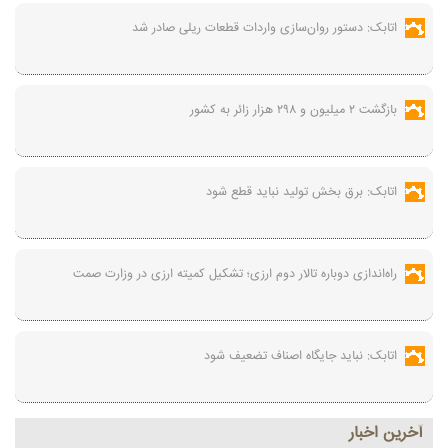
اتابک: دستور روان‌سازی واردات قطعات ریلی صادر شد
بازگشت ۲ میلیون و ۲۹۸ هزار زائر به کشور
اتابک: برق بخش تولید نباید قطع شود
راه‌اندازی دوباره تالار دوم ارزی؛ تشکیل کمیته ارزی در وزارت صمت
اتابک: نباید جایگاه اصناف تضعیف شود
آخرين اخبار