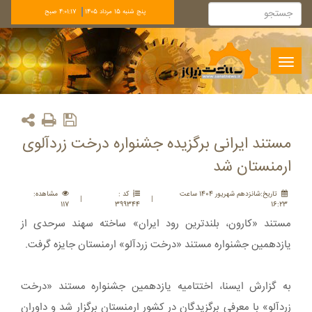
پنج شنبه 15 مرداد 1405
4:01:17 صبح
Toggle
navigation
مستند ایرانی برگزیده جشنواره درخت زردآلوی
ارمنستان شد
تاريخ:شانزدهم شهريور 1404 ساعت
کد :
مشاهده:
|
|
117
399344
16:23
مستند «کارون، بلندترین رود ایران» ساخته سهند سرحدی از
یازدهمین جشنواره مستند «درخت زردآلو» ارمنستان جایزه گرفت.
به گزارش ایسنا، اختتامیه یازدهمین جشنواره مستند «درخت
زردآلو» با معرفی برگزیدگان در کشور ارمنستان برگزار شد و داوران