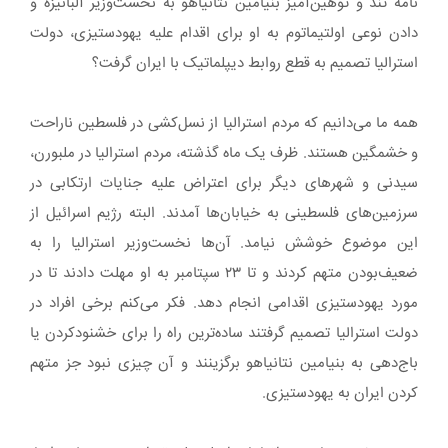
نامه تند و توهین‌آمیز بنیامین نتانیاهو به نخست‌وزیر آلبانیزه و
دادن نوعی اولتیماتوم به او برای اقدام علیه یهودستیزی، دولت
استرالیا تصمیم به قطع روابط دیپلماتیک با ایران گرفت؟
همه ما می‌دانیم که مردم استرالیا از نسل‌کشی در فلسطین ناراحت
و خشمگین هستند. ظرف یک ماه گذشته، مردم استرالیا در ملبورن،
سیدنی و شهرهای دیگر برای اعتراض علیه جنایات ارتکابی در
سرزمین‌های فلسطینی به خیابان‌ها آمدند. البته رژیم اسرائیل از
این موضوع خوشش نیامد. آن‌ها نخست‌وزیر استرالیا را به
ضعیف‌بودن متهم کردند و تا ۲۳ سپتامبر به او مهلت دادند تا در
مورد یهودستیزی اقدامی انجام دهد. فکر می‌کنم برخی افراد در
دولت استرالیا تصمیم گرفتند ساده‌ترین راه را برای خشنودکردن یا
باج‌دهی به بنیامین نتانیاهو برگزینند و آن چیزی نبود جز متهم
کردن ایران به یهودستیزی.