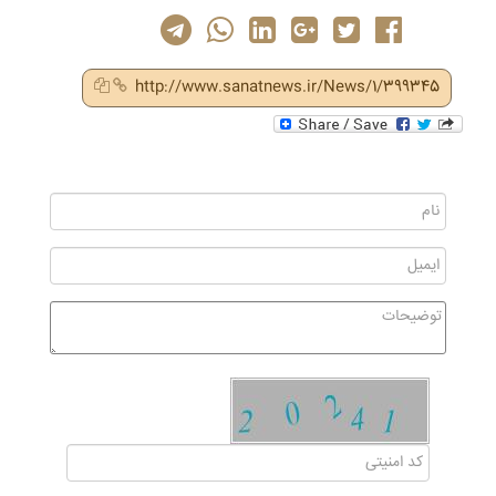
http://www.sanatnews.ir/News/1/399345