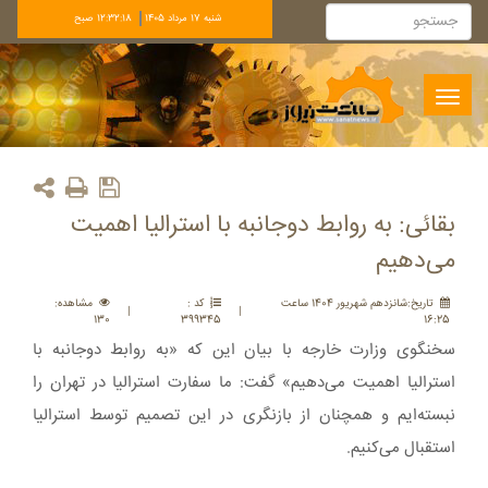
شنبه 17 مرداد 1405
12:32:19 صبح
Toggle
navigation
بقائی: به روابط دوجانبه با استرالیا اهمیت
می‌دهیم
تاريخ:شانزدهم شهريور 1404 ساعت
کد :
مشاهده:
|
|
130
399345
16:25
سخنگوی وزارت خارجه با بیان این که «به روابط دوجانبه با
استرالیا اهمیت می‌دهیم» گفت: ما سفارت استرالیا در تهران را
نبسته‌ایم و همچنان از بازنگری در این تصمیم توسط استرالیا
استقبال می‌کنیم.