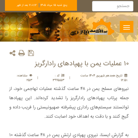
پنج شنبه 15 مرداد 1405
7:01:12 بعد از ظهر
Toggle
navigation
۱۰ عملیات یمن با پهپادهای رادارگریز
تاريخ:هجدهم شهريور 1404 ساعت
کد :
مشاهده:
|
|
253
399553
12:51
نیروهای مسلح یمن در ۴۸ ساعت گذشته عملیات تهاجمی خود، از
جمله پرتاب پهپادهای رادارگریز را تشدید کرده‌اند. این پهپادها
توانستند سیستم‌های راداری پیشرفته صهیونیستی را فریب داده و
گیج کنند و با دقت به اهداف خود اصابت کنند.
به گزارش ایسنا، نیروی پهپادی ارتش یمن در ۴۸ ساعت گذشته ۱۰