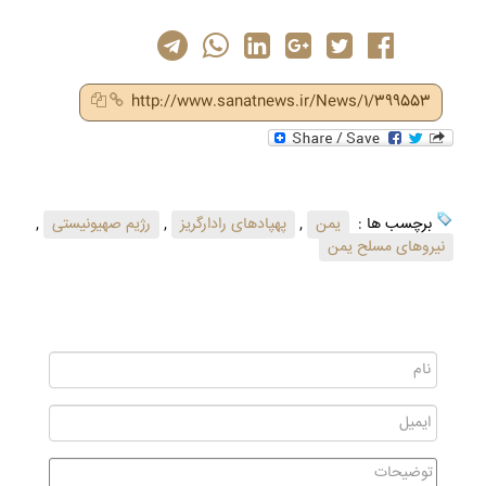
http://www.sanatnews.ir/News/1/399553
برچسب ها :
یمن
,
پهپادهای رادارگریز
,
رژیم صهیونیستی
,
نیروهای مسلح یمن