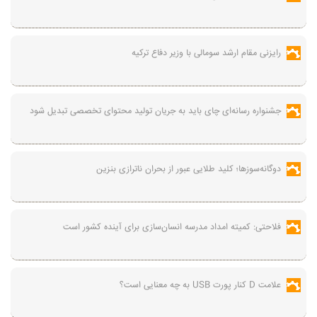
رایزنی مقام ارشد سومالی با وزیر دفاع ترکیه
جشنواره رسانه‌ای چای باید به جریان تولید محتوای تخصصی تبدیل شود
دوگانه‌سوزها؛ کلید طلایی عبور از بحران ناترازی بنزین
فلاحتی: کمیته امداد مدرسه انسان‌سازی برای آینده کشور است
علامت D کنار پورت USB به چه معنایی است؟