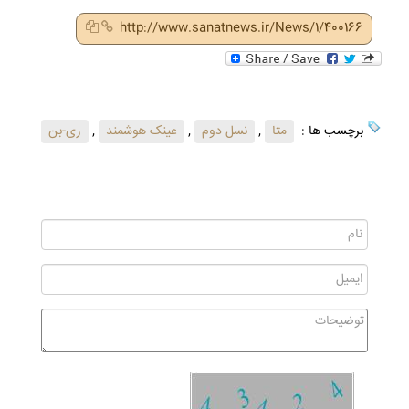
http://www.sanatnews.ir/News/1/400166
برچسب ها :
متا
,
نسل دوم
,
عینک هوشمند
,
ری-بن