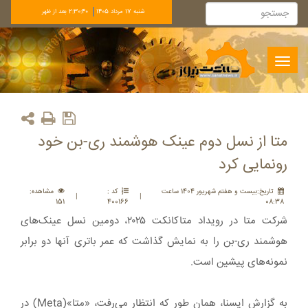
شنبه 17 مرداد 1405
2:30:40 بعد از ظهر
Toggle
navigation
متا از نسل دوم عینک هوشمند ری-بن خود
رونمایی کرد
تاريخ:بيست و هفتم شهريور 1404 ساعت
کد :
مشاهده:
|
|
151
400166
08:38
شرکت متا در رویداد متاکانکت ۲۰۲۵، دومین نسل عینک‌های
هوشمند ری-بن را به نمایش گذاشت که عمر باتری آنها دو برابر
نمونه‌های پیشین است.
به گزارش ایسنا، همان طور که انتظار می‌رفت، «متا»(Meta) در