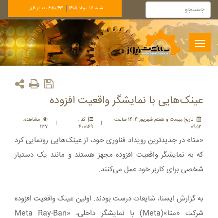
شنبه 17 مرداد 1405
6:50:43 بعد از ظهر
Toggle
navigation
عینک‌هایی با نمایشگر واقعیت افزوده
تاريخ:بيست و هفتم شهريور 1404 ساعت
کد :
مشاهده:
|
|
137
400169
09:12
«متا» در جدیدترین رویداد فناوری خود، از عینک‌هایی رونمایی کرد
که به نمایشگر واقعیت افزوده مجهز هستند و مانند یک دستیار
شخصی برای کاربر خود عمل می‌کنند.
به گزارش ایسنا، شایعات درست بودند. اولین عینک واقعیت افزوده
شرکت «متا»(Meta) با نمایشگر داخلی، «Meta Ray-Ban