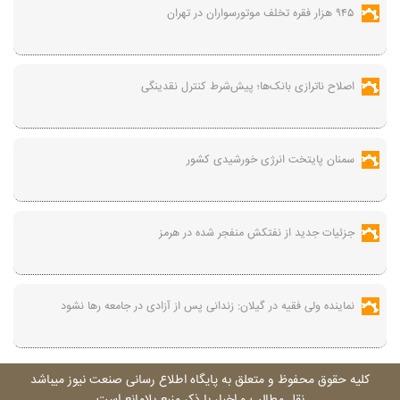
۹۴۵ هزار فقره تخلف موتورسواران در تهران
اصلاح ناترازی بانک‌ها؛ پیش‌شرط کنترل نقدینگی
سمنان پایتخت انرژی خورشیدی کشور
جزئیات جدید از نفتکش منفجر شده در هرمز
نماینده ولی فقیه در گیلان: زندانی پس از آزادی در جامعه رها نشود
کليه حقوق محفوظ و متعلق به پايگاه اطلاع رسانی صنعت نيوز ميباشد