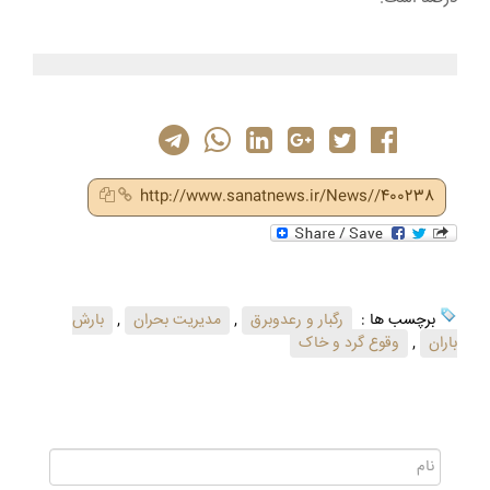
http://www.sanatnews.ir/News//400238
برچسب ها :
رگبار و رعدوبرق
,
مدیریت بحران
,
بارش
باران
,
وقوع گرد و خاک