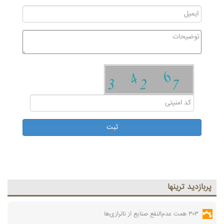
پربازديد ترينها
۳۰۳ همت عدم‌النفع صنایع از ناترازی‌ها