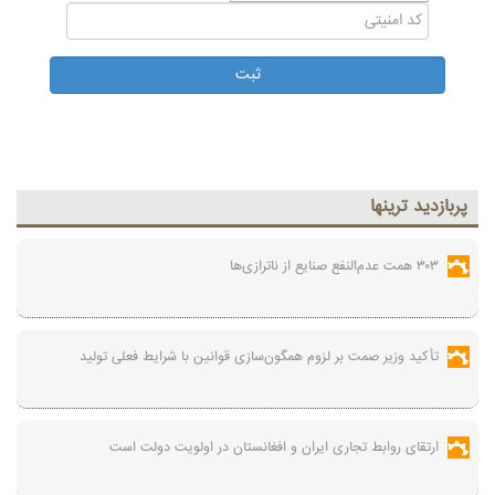
پربازديد ترينها
۳۰۳ همت عدم‌النفع صنایع از ناترازی‌ها
تأکید وزیر صمت بر لزوم همگون‌سازی قوانین با شرایط فعلی تولید
ارتقای روابط تجاری ایران و افغانستان در اولویت دولت است