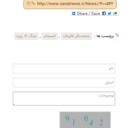
http://www.sanatnews.ir/News//400542
برچسب ها :
محمدباقر قالیباف
,
انسجام
,
جنگ ۱۲ روزه