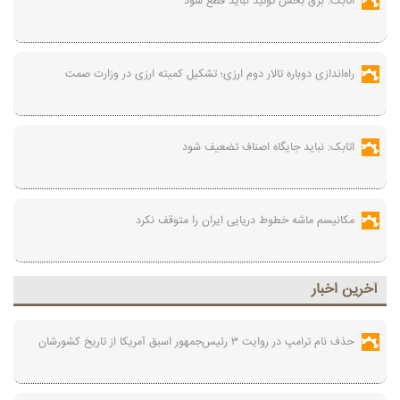
اتابک: برق بخش تولید نباید قطع شود
راه‌اندازی دوباره تالار دوم ارزی؛ تشکیل کمیته ارزی در وزارت صمت
اتابک: نباید جایگاه اصناف تضعیف شود
مکانیسم ماشه خطوط دریایی ایران را متوقف نکرد
آخرين اخبار
حذف نام ترامپ در روایت ۳ رئیس‌جمهور اسبق آمریکا از تاریخ کشورشان