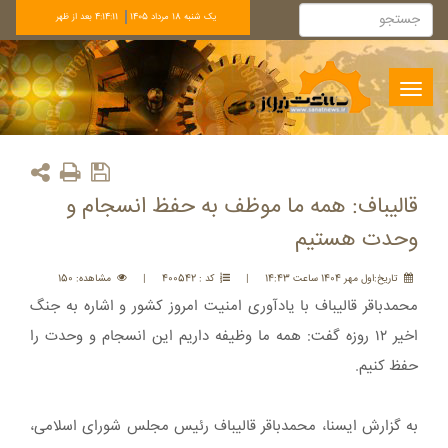
يک شنبه 18 مرداد 1405
4:14:11 بعد از ظهر
Toggle
navigation
قالیباف: همه ما موظف به حفظ انسجام و
وحدت هستیم
تاريخ:اول مهر 1404 ساعت 14:43
|
کد : 400542
|
مشاهده: 150
محمدباقر قالیباف با یادآوری امنیت امروز کشور و اشاره به جنگ
اخیر ۱۲ روزه گفت: همه ما وظیفه داریم این انسجام و وحدت را
حفظ کنیم.
به گزارش ایسنا، محمدباقر قالیباف رئیس مجلس شورای اسلامی،