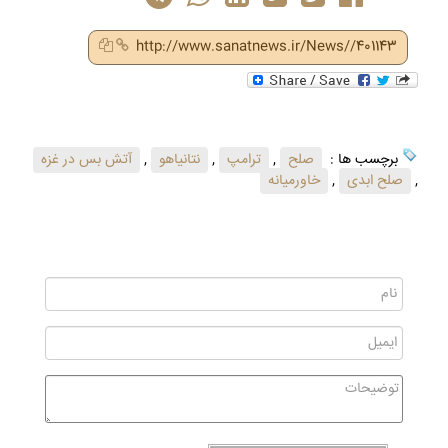
http://www.sanatnews.ir/News//401143
برچسب ها :
صلح
,
ترامپ
,
نتانیاهو
,
آتش بس در غزه
,
صلح ابدی
,
خاورمیانه