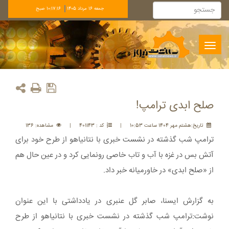
جمعه 16 مرداد 1405
10:17:16 صبح
Toggle
navigation
صلح ابدی ترامپ!
تاريخ:هشتم مهر 1404 ساعت 10:53
|
کد : 401143
|
مشاهده: 136
ترامپ شب گذشته در نشست خبری با نتانیاهو از طرح خود برای
آتش بس در غزه با آب و تاب خاصی رونمایی کرد و در عین حال هم
از «صلح ابدی» در خاورمیانه خبر داد.
به گزارش ایسنا، صابر گل عنبری در یادداشتی با این عنوان
نوشت:ترامپ شب گذشته در نشست خبری با نتانیاهو از طرح