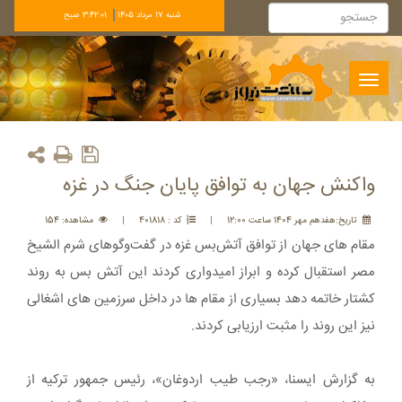
شنبه 17 مرداد 1405
3:42:01 صبح
Toggle
navigation
واکنش جهان به توافق پایان جنگ در غزه
تاريخ:هفدهم مهر 1404 ساعت 12:00
|
کد : 401818
|
مشاهده: 154
مقام های جهان از توافق آتش‌بس غزه در گفت‌وگوهای شرم الشیخ
مصر استقبال کرده و ابراز امیدواری کردند این آتش بس به روند
کشتار خاتمه دهد بسیاری از مقام ها در داخل سرزمین های اشغالی
نیز این روند را مثبت ارزیابی کردند.
به گزارش ایسنا، «رجب طیب اردوغان»، رئیس جمهور ترکیه از