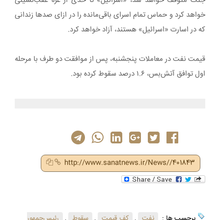
جنگ متوقف خواهد شد، «اسرائیل» تا حدی از غزه عقب‌نشینی
خواهد کرد و حماس تمام اسرای باقی‌مانده را در ازای صدها زندانی
که در اسارت «اسرائیل» هستند، آزاد خواهد کرد.
قیمت نفت در معاملات پنجشنبه، پس از موافقت دو طرف با مرحله
اول توافق آتش‌بس، ۱.۶ درصد سقوط کرده بود.
http://www.sanatnews.ir/News//401843
برچسب ها :
نفت
,
کف قیمت
,
سقوط
,
رئیس‌جمهور