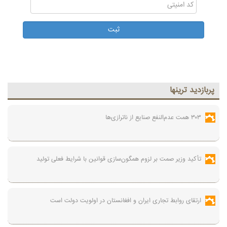
پربازديد ترينها
۳۰۳ همت عدم‌النفع صنایع از ناترازی‌ها
تأکید وزیر صمت بر لزوم همگون‌سازی قوانین با شرایط فعلی تولید
ارتقای روابط تجاری ایران و افغانستان در اولویت دولت است