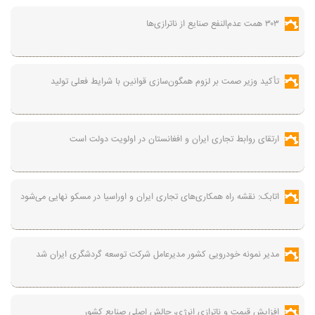
۳۰۳ همت عدم‌النفع صنایع از ناترازی‌ها
تأکید وزیر صمت بر لزوم همگون‌سازی قوانین با شرایط فعلی تولید
ارتقای روابط تجاری ایران و افغانستان در اولویت دولت است
اتابک: نقشه راه همکاری‌های تجاری ایران و اوراسیا در مسکو نهایی می‌شود
مدیر نمونه خودرویی کشور مدیرعامل شرکت توسعه گردشگری ایران شد
افزایش قیمت و ناترازی انرژی، چالش اصلی صنایع کشور