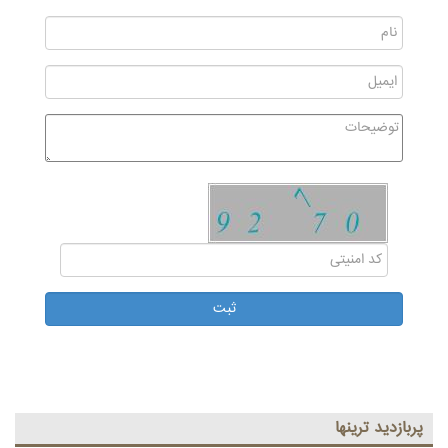
پربازديد ترينها