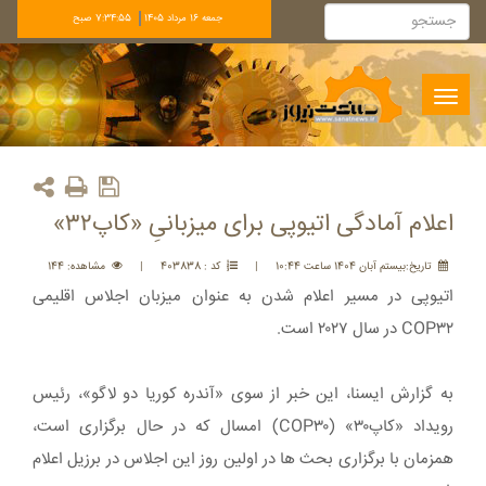
جمعه 16 مرداد 1405
7:34:55 صبح
Toggle
navigation
اعلام آمادگی اتیوپی برای میزبانیِ «کاپ۳۲»
تاريخ:بيستم آبان 1404 ساعت 10:44
|
کد : 403838
|
مشاهده: 144
اتیوپی در مسیر اعلام شدن به عنوان میزبان اجلاس اقلیمی
COP۳۲ در سال ۲۰۲۷ است.
به گزارش ایسنا، این خبر از سوی «آندره کوریا دو لاگو»، رئیس
رویداد «کاپ۳۰» (COP۳۰) امسال که در حال برگزاری است،
همزمان با برگزاری بحث ها در اولین روز این اجلاس در برزیل اعلام