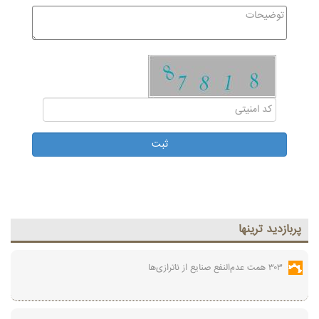
پربازديد ترينها
۳۰۳ همت عدم‌النفع صنایع از ناترازی‌ها