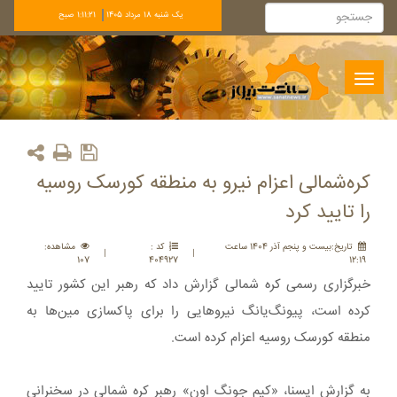
يک شنبه 18 مرداد 1405
1:11:21 صبح
Toggle
navigation
کره‌شمالی اعزام نیرو به منطقه کورسک روسیه
را تایید کرد
تاريخ:بيست و پنجم آذر 1404 ساعت
کد :
مشاهده:
|
|
107
404927
12:19
خبرگزاری رسمی کره شمالی گزارش داد که رهبر این کشور تایید
کرده است، پیونگ‌یانگ نیروهایی را برای پاکسازی مین‌ها به
منطقه کورسک روسیه اعزام کرده است.
به گزارش ایسنا، «کیم جونگ اون» رهبر کره شمالی در سخنرانی