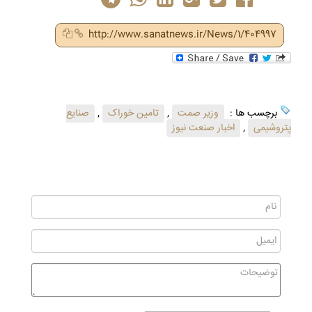
http://www.sanatnews.ir/News/1/404997
برچسب ها :
وزیر صمت
,
تامین خوراک
,
صنایع
پتروشیمی
,
اخبار صنعت نیوز