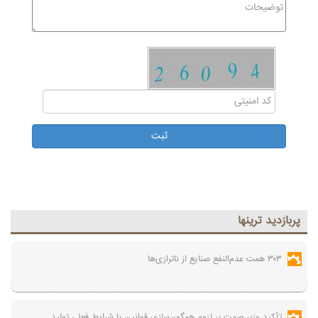
پربازديد ترينها
۳۰۳ همت عدم‌النفع صنایع از ناترازی‌ها
تأکید وزیر صمت بر لزوم همگون‌سازی قوانین با شرایط فعلی تولید