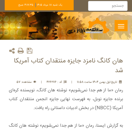
يک شنبه 18 مرداد 1405
4:17:35 صبح
Toggle
navigation
هان کانگ نامزد جایزه منتقدان کتاب آمریکا
شد
تاريخ:اول بهمن 1404 ساعت 11:58
|
کد : 426276
|
مشاهده: 57
رمان «ما از هم جدا نمی‌شویم» نوشته هان کانگ، نویسنده کره‌ای
برنده جایزه نوبل، به فهرست نهایی جایزه انجمن منتقدان کتاب
آمریکا (NBCC) در بخش ادبیات داستانی راه یافت.
به گزارش ایسنا، رمان «ما از هم جدا نمی‌شویم» نوشته‌ هان کانگ