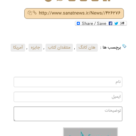
http://www.sanatnews.ir/News//426276
برچسب ها :
هان کانگ
,
منتقدان کتاب
,
جایزه
,
آمریکا