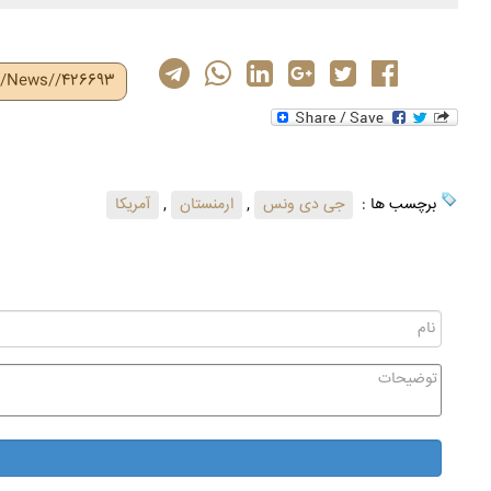
ir/News//426693
برچسب ها :
جی دی ونس
,
ارمنستان
,
آمریکا