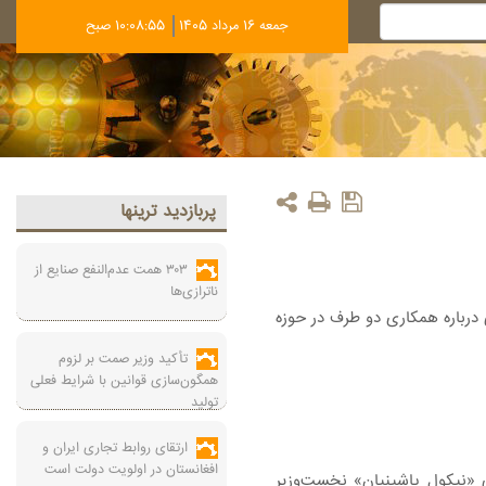
جمعه 16 مرداد 1405
10:08:55 صبح
پربازديد ترينها
۳۰۳ همت عدم‌النفع صنایع از
ناترازی‌ها
 درباره همکاری دو طرف در حوزه
تأکید وزیر صمت بر لزوم
همگون‌سازی قوانین با شرایط فعلی
تولید
ارتقای روابط تجاری ایران و
افغانستان در اولویت دولت است
نی «نیکول پاشینیان» نخست‌وزیر