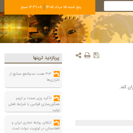
پنج شنبه 15 مرداد 1405
12:31:09 صبح
پربازديد ترينها
۳۰۳ همت عدم‌النفع صنایع از
ناترازی‌ها
ان کند.
تأکید وزیر صمت بر لزوم
همگون‌سازی قوانین با شرایط فعلی
تولید
ارتقای روابط تجاری ایران و
افغانستان در اولویت دولت است