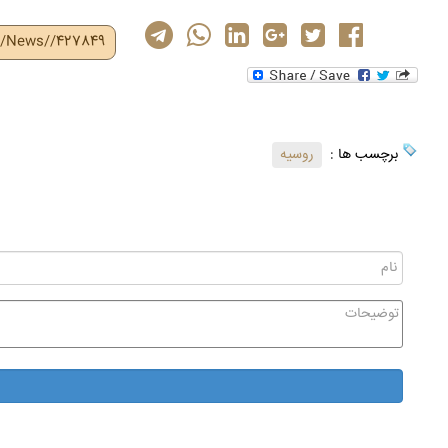
ir/News//427849
برچسب ها :
روسیه