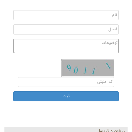
پربازديد ترينها