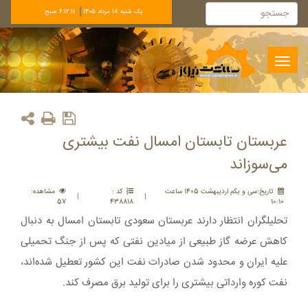
يک شنبه 18 مرداد 1405
6:12:11 صبح
Toggle
navigation
عربستان تابستان امسال نفت بیشتری
می‌سوزاند
تاريخ:سی و يکم ارديبهشت 1405 ساعت
کد :
مشاهده:
|
|
57
438818
10:10
تحلیلگران انتظار دارند عربستان سعودی تابستان امسال به دنبال
کاهش عرضه گاز طبیعی از میادین نفتی که پس از جنگ تحمیلی
علیه ایران و محدود شدن صادرات نفت این کشور تعطیل شده‌اند،
نفت کوره وارداتی بیشتری را برای تولید برق مصرف کند.