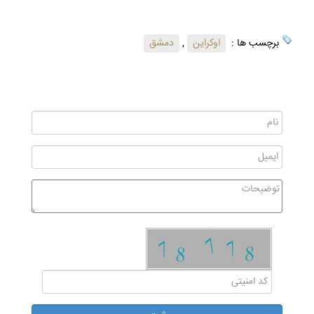
برچسب ها :
اوکراین
,
دمشق