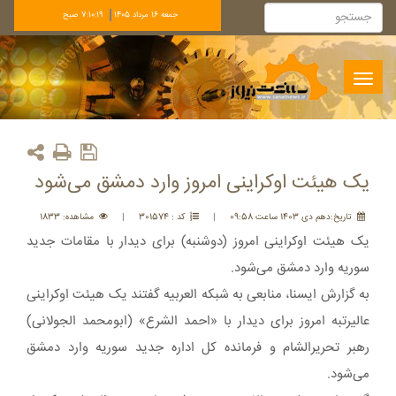
جمعه 16 مرداد 1405
7:10:19 صبح
Toggle
navigation
یک هیئت اوکراینی امروز وارد دمشق می‌شود
تاريخ:دهم دی 1403 ساعت 09:58
|
کد : 301574
|
مشاهده: 1833
یک هیئت اوکراینی امروز (دوشنبه) برای دیدار با مقامات جدید
سوریه وارد دمشق می‌شود.
به گزارش ایسنا، منابعی به شبکه العربیه گفتند یک هیئت اوکراینی
عالیرتبه امروز برای دیدار با «احمد الشرع» (ابومحمد الجولانی)
رهبر تحریرالشام و فرمانده کل اداره جدید سوریه وارد دمشق
می‌شود.