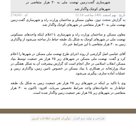
شهرسازی گفت:زمین نهضت ملی به ۳۰ هزار متقاضی در
شهر‌های کوچک واگذار شد
تاريخ :
نهم اسفند 1401 ساعت 12:14
کد : 274243
به گزارش صنعت نیوز،
معاون مسکن و ساختمان وزارت راه و شهرسازی گفت:زمین
نهضت ملی به ۳۰ هزار متقاضی در شهر‌های کوچک واگذار شد.
معاون مسکن و ساختمان وزارت راه و شهرسازی با اعلام اینکه واحد‌های مسکونی
نهضت ملی در شهر‌های کوچک به شکل یک طبقه حیاط دار ساخته می‌شود از واگذاری
زمین به ۳۰ هزار متقاضی با این شرایط خبر داد.
آقای عباسی اصل گزارشی از روند اجرای طرح نهضت ملی مسکن در شهر‌ها را اعلام
کرد و گفت: نهضت ملی مسکن در شهر‌های زیر ۲۵ هزار نفر جمعیت توسط بنیاد
مسکن انقلاب اسلامی در حال انجام است که گزارش پیشرفت آن به شکل هفتگی در
ستاد وزارتخانه در همکاری با بنیاد مسکن در خصوص تامین زمین، واگذاری زمین و
عملیات آماده سازی، پیگیری می‌شود.
وی با تاکید بر اینکه در شهر‌های زیر ۲۵ هزار نفر جمعیت زمین به شکل یک طبقه
حیاط‌دار به خانواده‌های واجد شرایط تخصیص می‌یابد، افزود: تاکنون به ۳۰ هزار
متقاضی در شهر‌های زیر ۲۵ هزار نفر جمعیت زمین واگذار شده است.
طراحی و توليد نرم افزار :
نوآوران فناوری اطلاعات امروز