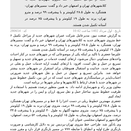
کلانشهرهای تهران و اصفهان خبر داد و گفت: مسیرهای تهران-
هشتگرد به طول ۲۸.۵ کیلومتر و با پیشرفت ۹۹ درصد و مترو
تهران- پرند به طول ۱۹ کیلومتر و با پیشرفت ۷۵ درصد در
آستانه تکمیل شدن هستند.
تاريخ :
اول مرداد 1402 ساعت 10:42
کد : 280654
به گزارش صنعت نیوز، مدیرعامل شرکت عمران شهرهای جدید از مراحل تکمیل ۶
خط متروی شهرهای جدید به کلانشهرهای تهران و اصفهان خبر داد و گفت: مسیرهای
تهران- هشتگرد به طول ۲۸.۵ کیلومتر و با پیشرفت ۹۹ درصد و مترو تهران- پرند به
طول ۱۹ کیلومتر و با پیشرفت ۷۵ درصد در آستانه تکمیل شدن هستند.
علیرضا جعفری با تاکید بر اینکه یکی از موضوعاتی که در شهرهای جدید در کنار احداث
واحدهای مسکونی دنبال می‌شود، ارتقای کیفیت خدمات در شهرهای جدید و تسهیل و
تسریع در حمل و نقل است، افزود: با ارتقای کیفیت ارایه خدمات حمل و نقلی در
شهرهای جدید، جذابیت و استقبال هموطنان برای استقرار در شهرهای جدید بیشتر
خواهد شد. بنابراین تسریع و تسهیل در حمل و نقل شهرهای جدید ضرورتی
اجتناب‌ناپذیر در سیاستگذاری‌ شهرهای جدید است که در این بین، تکمیل خطوط مترو
در شهرهای جدید با هدف ارتباط با کلانشهرها و سایر شهرها در برنامه است.
معاون وزیر راه و شهرسازی ادامه داد: به همین منظور درصدد هستیم با استفاده از
ظرفیت خطوط مترو، ساختار حمل و نقل سریع، ارزان و ایمن را در شهرهای جدید
ایجاد کنیم.
جعفری مهمترین خطوط ریلی در دست اجرا را ۵ خط و در مسیرهای تهران-هشتگرد
به طول ۲۵.۸ کیلومتر و با پیشرفت ۹۹ درصد، متروی تهران-پرند به طول ۱۹ کیلومتر
و با پیشرفت ۷۵ درصد، متروی مشهد-گلبهار به طول ۴۰ کیلومتر و با پیشرفت ۳۴.۵
درصد، متروی اصفهان-بهارستان به طول ۱۵ کیلومتر و با پیشرفت ۵۲ درصد، اصفهان-
فولادشهر و اصفهان-مجلسی عنوان کرد.
وی یادآور شد: طراحی خط متروی تهران-پردیس نیز به دلایل کارشناسی و ضرورت
بازنگری طرح اولیه و انطباق با ضابطه ۷۷۷ در مسیر بازنگری قرار دارد و مقرر شده