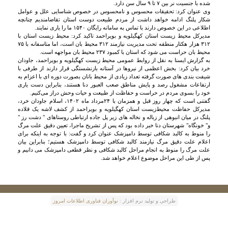
شده با جنسیت نر بین ۷ تا ۹ سال سن دارد.
وی عنوان کرد: تحقیقات محسوس و نامحسوس در خصوص شناسایی علل و عوامل
شکار پلنگ ادامه خواهد داشت از مردم طبیعت دوست استان تقاضامندیم چنانچه
اطلاعی در این خصوص دارند با تماس به سامانه رایگان ۱۵۴۰ ما را یاری نمایند.
مدیرکل محیط زیست استان کهگیلویه و بویراحمد تاکید کرد: محیط زیست استان با
۳۱۲ هزار هکتار منطقه تحت مدیریت نیازمند ۳۱۲ محیط بان است، اما متاسفانه با ۷۵
محیط بان حراست می شود که استان با کمبود ۲۳۷ محیط بان مواجهه است.
به گزارش ایسنا به نقل از روابط عمومی محیط زیست کهگیلویه و بویراحمد، جاودان
خرد بیان کرد: بخش اعظمی از نیروها در آستانه بازنشستگی قرار دارند از طرفی با
شیفت بندی های صورت گرفته تعداد زیادی از محیط بانان بصورت دوره ای با اعزام به
ارتفاعات مشغول رصد و پایش مناطق صعب العبور دنا هستند، بنابراین دست یاری
خود را بسوی مردم در حراست و حفاظت از طبیعت و حیات وحش دراز می‌کنیم.
گفتنی است که چهار روز قبل و همزمان با ۲۴مرداد ماه ۱۴۰۲، اسلام جاودان خرد،
مدیرکل حفاظت محیط‌زیست استان کهگیلویه و بویراحمد از کشف لاشه یک قلاده
پلنگ در میان انبوهی از زباله و نخاله های زیر پل جاده ارتباطی روستاهای " دشت رز "
و" خونگاه" شهرستان دنا خبر داده بود که پس از تشریح ماجرا، تعیین دقیق علت مرگ
را منوط به کالبد شکافی توسط دامپزشک عنوان کرد و گفت: با توجه به اینکه برای
اعلام علت دقیق مرگ نیازمند کالبد شکافی توسط دامپزشک هستیم؛ بنابراین بیان
علت مرگ را منوط به انجام مراحل کالبد شکافی و نظر قطعی دامپزشک می دانیم و
پس از طی این مراحل موضوع اعلام خواهد شد.
طراحی و توليد نرم افزار :
نوآوران فناوری اطلاعات امروز