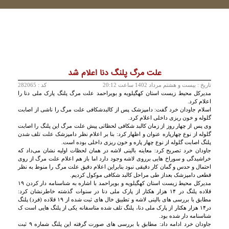
علت مرگ پلنگ دنا اعلام شد
تاريخ :
بيست و هشتم مرداد 1402 ساعت 20:12
کد : 282065
مدیرکل محیط زیست استان کهگیلویه و بویراحمد علت مرگ پلنگ پارک ملی دنا را
اعلام کرد.
اسلام جاودان خرد گفت: دامپزشک پس از کالبدشکافی علت مرگ را ناشی از اصابت
گلوله و خون ریزی داخلی اعلام کرد.
وی پس از چهار روز از زمان کالبد شکافی لحظاتی پیش علت مرگ این پلنگ را اصابت
گلوله از نوع چهارپاره عنوان و اظهار کرد: بنا بر اعلام نظر دامپزشک علت تلف شدن
پلنگ اصابت گلوله از نوع چهار پاره و خون ریزی داخلی بوده است.
جاودان خرد تصریح کرد: معاینه بالینی لاشه در همان لحظات اولیه نشان می‌داد که
خراشیدگی و سوراخ هایی برروی لاشه وجود دارد اما باز هم اعلام علت مرگ از روی
احتمال و حدس و گمان کار دقیقی نبود بنابراین اعلام دقیق علت مرگ را منوط به نظر
قطعی دامپزشک بعداز طی مراحل کالبد شکافی موکول کردیم.
مدیرکل محیط زیست استان کهگیلویه و بویراحمد با اشاره به شناسنامه دار کردن ۱۹
قلاده پلنگ در ۱۴ هزار هکتار از پارک ملی دنا در سنوات گذشته خاطرنشان کرد:
مطابق با بررسی های بالینی لاشه و تطبیق خال های ثبت شده از ۱۹ قلاده (فرد) پلنگ
در۱۴ هزار هکتار از پارک ملی دنا، پلنگ تلف شده متاسفانه یکی از پلنگ هایی است ک
شناسنامه دار شده بود.
جاودان خرد ادامه داد: مطابق با بررسی های صورت گرفته این پلنگ شماره ۹ ثبت