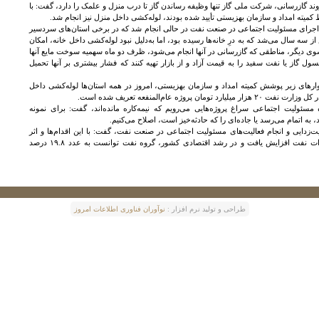
روند گازرسانی، شرکت ملی گاز تنها وظیفه‌ رساندن گاز تا درب منزل و علمک را دارد، گفت: با
 کمیته امداد و سازمان بهزیستی تأیید شده بودند، لوله‌کشی داخل منزل نیز انجام شد.
با اجرای مسئولیت‌ اجتماعی در صنعت نفت در حالی انجام شد که در برخی استان‌های سردسیر
ز سه سال می‌شد که به درِ خانه‌ها رسیده بود، اما به‌دلیل نبود لوله‌کشی داخل خانه، امکان
سوی دیگر، مناطقی که گازرسانی در آنها انجام می‌شود، ظرف دو ماه سهمیه سوخت مایع آنها
ول گاز یا نفت سفید را به قیمت آزاد و از بازار تهیه کنند که فشار بیشتری بر آنها تحمیل
نوارهای زیر پوشش کمیته امداد و سازمان بهزیستی، امروز در همه استان‌ها لوله‌کشی داخل
پروژه عام‌المنفعه تعریف شده است.
 مسئولیت‌ اجتماعی سراغ پروژه‌هایی می‌رویم که نیمه‌کاره مانده‌اند، گفت: برای نمونه
، به اتمام می‌رسد یا جاده‌ای را که حادثه‌خیز است، اصلاح می‌کنیم.
‌زدایی و انجام فعالیت‌های مسئولیت‌ اجتماعی در صنعت نفت، گفت: با این اقدام‌ها و اثر
مثبت آن در صنعت نفت، فروش و صادرات نفت افزایش یافت و در رشد اقتصادی کشور، گروه نفت توانست به عدد ۱۹.۸ درصد
طراحی و توليد نرم افزار :
نوآوران فناوری اطلاعات امروز