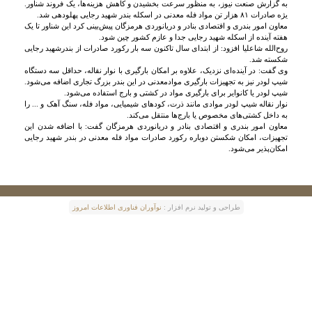
به گزارش صنعت نیوز، به منظور سرعت بخشیدن و کاهش هزینه‌ها، یک فروند شناور.
یژه صادرات ۸۱ هزار تن مواد فله معدنی در اسکله بندر شهید رجایی پهلودهی شد.
معاون امور بندری و اقتصادی بنادر و دریانوردی هرمزگان پیش‌بینی کرد این شناور تا یک
هفته آینده از اسکله شهید رجایی جدا و عازم کشور چین شود.
روح‌الله شاعلیا افزود: از ابتدای سال تاکنون سه بار رکورد صادرات از بندرشهید رجایی
شکسته شد.
وی گفت: در آینده‌ای نزدیک، علاوه بر امکان بارگیری با نوار نقاله، حداقل سه دستگاه
شیپ لودر نیز به تجهیزات بارگیری موادمعدنی در این بندر بزرگ تجاری اضافه می‌شود.
شیپ لودر یا کانوایر برای بارگیری مواد در کشتی و بارج استفاده می‌شود.
نوار نقاله شیپ لودر موادی مانند ذرت، کودهای شیمیایی، مواد فله، سنگ آهک و ... را
به داخل کشتی‌های مخصوص یا بارج‌ها منتقل می‌کند.
معاون امور بندری و اقتصادی بنادر و دریانوردی هرمزگان گفت: با اضافه شدن این
تجهیزات، امکان شکستن دوباره رکورد صادرات مواد فله معدنی در بندر شهید رجایی
امکان‌پذیر می‌شود.
طراحی و توليد نرم افزار :
نوآوران فناوری اطلاعات امروز