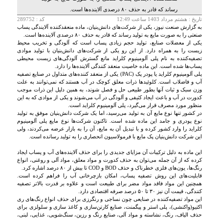
رساند که قادر به حذف ۸۰ درصدی آلاینده‌ها است.
تاريخ :
هشتم مرداد 1403 ساعت 12:49
کد : 289752
به گزارش صنعت نیوز، یکی از شرکت‌های دانش‌بنیان، ماده منعقدکننده آلایندگی پساب
صنعتی را به صورت مایع به تولید رساند که قادر به حذف ۸۰ درصدی آلاینده‌ها است.
یکی از معضلات صنایع، تولید حجم زیادی پساب است که آلودگی و تخریب محیط
زیست را به همراه دارد. از این رو یکی از شرکت‌های دانش‌بنیان با تولید موادی
تصفیه‌کننده به نام پلی آلومینیوم کلراید مانع گسترش آلودگی‌های زیست محیطی
پساب‌ها شده است. این ماده خاصیت منعقد کنندگی آلاینده‌ها را دارد.
پلی آلومینیوم کلراید یا پودر پک (PAC) یکی از منعقد کننده‌های متداول در صنایع تصفیه
آب و فاضلاب است. کلوئیدها ذرات معلق کوچک در آب هستند که نمی‌توانند به علت
وزن سبک و ثبات آنها بطور طبیعی حل و فصل شوند، به همین دلیل این ذرات موجب
کدورت در آب و باعث ایجاد کثیفی و آلودگی در آب می‌شوند و یکی از موادی که به این
منظور مورد مصرف قرار می‌گیرد، پلی آلومینیوم کلراید است.
در کشور تنها نوع مایع آن به تولید می‌رسید، اما یک شرکت دانش‌بنیان موفق به تولید
نوع پودری و جامد این ماده شده است. تاکنون شرکت‌ها نوع مایع پلی آلومینیوم
کلراید را وارد کشور کرده و با تبدیل آن به مایع، آن را به بازار عرضه می‌کردند، ولی
این شرکت دانش‌بنیان پک مایع با فرمولاسیون انحصاری را به تولید رسانده است.
این ماده به دلیل ترکیبات آن مزایای جدیدی را برای حذف آلاینده‌های آب و پساب ایجاد
کرده که از آن جمله می‌توان به حذف کدورت و مواد معلق، مواد آلی و روغنی، انواع
رنگ‌ها، یون‌های فلزی خطرناک و حذف BOD و COD تا بیش از ۸۰ درصد اشاره کرد.
قابلیت‌های این روش تصفیه پساب، امکان بازچرخانی آب را فراهم کرده است.
همچنین این مواد فاقد مواد مضر برای طبیعت است و علاوه بر قدرت بالاتر تصفیه
کنندگی، قیمت آن نیز ۳۰ تا ۵۰ درصد صرفه اقتصادی دارد.
این مواد تصفیه‌کننده در صنایعی چون نساجی و رنگرزی برای حذف انواع رنگ‌های ری
اکتیو(واکنشی)، پلی استر و پیگمنت، صنایع کارتن‌سازی و کاغذ سازی و سلولزی برای
حذف الیاف، رنگ، نشاسته و مواد آلی، صنایع رنگ و رزین، سنگ‌شویی، غذایی، لبنی،