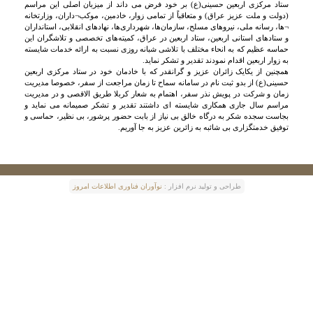
ستاد مرکزی اربعین حسینی(ع) بر خود فرض می داند از میزبان اصلی این مراسم
(دولت و ملت عزیز عراق) و متعاقباً از تمامی زوار، خادمین، موکب¬داران، وزارتخانه
¬ها، رسانه ملی، نیروهای مسلح، سازمان‌ها، شهرداری‌ها، نهادهای انقلابی، استانداران
و ستادهای استانی اربعین، ستاد اربعین در عراق، کمیته‌های تخصصی و تلاشگران این
حماسه‌ عظیم که به انحاء مختلف با تلاشی شبانه روزی نسبت به ارائه خدمات شایسته
به زوار اربعین اقدام نمودند تقدیر و تشکر نماید.
همچنین از یکایک زائران عزیز و گرانقدر که با خادمان خود در ستاد مرکزی اربعین
حسینی(ع) از بدو ثبت نام در سامانه سماح تا زمان مراجعت از سفر، خصوصا مدیریت
زمان و شرکت در پویش نذر سفر، اهتمام به شعار کربلا طریق الاقصی و در مدیریت
مراسم سال جاری همکاری شایسته ای داشتند تقدیر و تشکر صمیمانه می نماید و
بجاست سجده شکر به درگاه خالق بی نیاز از بابت حضور پرشور، بی نظیر، حماسی و
توفیق خدمتگزاری بی شائبه به زائرین عزیز به جا آوریم.
طراحی و توليد نرم افزار :
نوآوران فناوری اطلاعات امروز