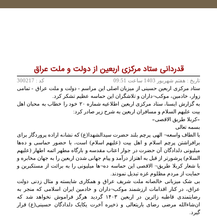
قدردانی ستاد مرکزی اربعین از دولت و ملت عراق
تاريخ :
هفتم شهريور 1403 ساعت 09:51
کد : 300217
ستاد مرکزی اربعین حسینی از میزبان اصلی این مراسم - دولت و ملت عراق - تمامی
زوار، خادمین، موکب¬داران و تلاشگران این حماسه‌ عظیم تشکر کرد.
به گزارش ایسنا، ستاد مرکزی اربعین اطلاعیه شماره ۲۰ خود را خطاب به محبان اهل
بیت علیهم السلام و مسافران اربعین به شرح زیر صادر کرد:
«کربلا طریق الاقصی»
بسمه تعالی
با الطاف واسعه¬ الهی پرچم بلند حضرت سیدالشهدا(ع) که نشانه اراده پروردگار برای
برافراشتن پرچم اسلام و اهل بیت (علیهم اسلام) است، با حضور حماسی و ده‌ها
میلیونی دلدادگان آن حضرت در جوار اعتاب مقدسه و بارگاه مطهر ائمه اطهار (علیهم
السلام) پرشورتر از قبل به اهتزاز درآمد و پیام جهانی شدن اربعین را به جهان مخابره و
با شعار کربلا طریق¬ الاقصی این حماسه ده¬ها میلیونی را به برائت از مستکبرین و
حمایت از مردم مظلوم غزه تبدیل نمودند.
بی شک میزبانی خالصانه ملت شریف عراق و همکاری شایسته و مثال زدنی دولت
عراق، در کنار اقدامات ارزشمند موکب¬داران و خادمین ایران اسلامی که منجر به
رضایتمندی قاطبه‌ زائرین در اربعین ۱۴۰۳ گردید هرگز فراموش نخواهد شد که
ان‌شاءالله مرضی رضای باریتعالی و ذخیره آخرت یکایک دلدادگان حسینی(ع) قرار
گیرد.