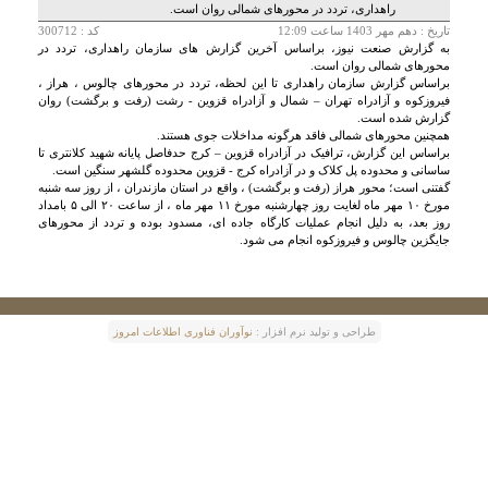
راهداری، تردد در محورهای شمالی روان است.
تاريخ :
دهم مهر 1403 ساعت 12:09
کد : 300712
به گزارش صنعت نیوز، براساس آخرین گزارش های سازمان راهداری، تردد در
محورهای شمالی روان است.
براساس گزارش سازمان راهداری تا این لحظه، تردد در محورهای چالوس ، هراز ،
فیروزکوه و آزادراه تهران – شمال و آزادراه قزوین - رشت (رفت و برگشت) روان
گزارش شده است.
همچنین محورهای شمالی فاقد هرگونه مداخلات جوی هستند.
براساس این گزارش، ترافیک در آزادراه قزوین – کرج حدفاصل پایانه شهید کلانتری تا
ساسانی و محدوده پل کلاک و در آزادراه کرج - قزوین محدوده گلشهر سنگین است.
گفتنی است؛ محور هراز (رفت و برگشت) ، واقع در استان مازندران ، از روز سه شنبه
مورخ ۱۰ مهر ماه لغایت روز چهارشنبه مورخ ۱۱ مهر ماه ، از ساعت ۲۰ الی ۵ بامداد
روز بعد، به دلیل انجام عملیات کارگاه جاده ای، مسدود بوده و تردد از محورهای
جایگزین چالوس و فیروزکوه انجام می شود.
طراحی و توليد نرم افزار :
نوآوران فناوری اطلاعات امروز