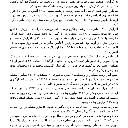
به گزارش صنعت نیوز، صادرات نفت روسیه در پی تعمیرات پالایشگاه‌ها که پالایش
داخلی نفت را کمتر کرد، به بالاترین میزان در سه ماه گذشته صعود کرد.
میانگین چهار هفته‌ای صادرات نفت روسیه در هفته منتهی به ۱۳ اکتبر، به میزان ۷ هزار
بشکه در روز افزایش یافت. پالایش نفت در ۹ روز نخست اکتبر، به پایین‌ترین میزان از
اواسط مارس رسید و ۵.۰۷ میلیون بشکه در روز بود و نفت بیشتری برای صادرات آزاد
کرد.
افزایش اندک صادرات با رشد میانگین قیمت نفت روسیه همراه شد. ارزش ناخالص
صادرات نفت روسیه در ۲۸ روز منتهی به ۱۳ اکتبر، به ۱.۵۲ میلیارد دلار رسید که در
مقایسه با ۱.۴۸ میلیارد دلار در چهار هفته منتهی به ششم اکتبر، افزایش داشت و
بالاترین میزان از اوت بود. همچنین، ارزش ناخالص صادرات در هفت روز منتهی به ۱۳
اکتبر، به ۱.۶ میلیارد دلار در مقایسه با ۱.۵۴ میلیارد دلار در مدت مشابه منتهی به ششم
اکتبر رسید.
استفاده روسیه از نفتکش‌های تحت تحریم برای تجارت نفت، سرعت گرفت و نزدیک
به یک سوم از نفتکش‌های تحت تحریم، به فعالیت بازگشتند. دستکم ۲۱ نفتکش از ۷۲
نفتکش تحت تحریم کشورهای غربی در یک سال گذشته، مجموعا ۲۴ محموله نفت
روسیه را بارگیری کرده اند.
طبق آمار رصد نفتکش و واسطه‌های بندر، مجموعا ۳۱ نفتکش، ۲۳.۱۴ میلیون بشکه
نفت روسیه را بارگیری کردند. این حجم در مقایسه با ۲۳.۵۸ میلیون بشکه بارگیری
شده در همین تعداد نفتکش در هفته گذشته، تغییر چندانی نداشت.
میانگین چهار هفته‌ای صادرات نفت تغییر چندانی نداشت و در ۳.۳۳ میلیون بشکه
ایستاد که اندکی بالاتر از ۳.۳۲ میلیون بشکه در هفته قبل بود. صادرات روزانه نفت
روسیه که متغیرتر است، در هفته منتهی به ۱۳ اکتبر، حدود ۶۰ هزار بشکه کاهش یافت
و به ۳.۳۱ میلیون بشکه رسید.
صادرات نفت روسیه از ابتدای سال جاری تاکنون، حدود ۵۰ هزار بشکه در روز معادل
۱.۴ درصد کمتر از میانگین کل سال ۲۰۲۳ بوده است.
مسکو متعهد شده است در اکتبر و نوامبر امسال و سپس در فاصله مارس تا سپتامبر
سال ۲۰۲۵، کاهش تولید عمیق‌تری انجام دهد تا تولید بالاتر از سهمیه اوپک پلاس را
جبران کند. داده‌های روسیه نشان داد این کشور در سپتامبر، اندکی پایین‌تر از سهمیه