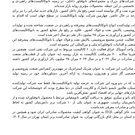
کت‌های بزرگ و مجموعه‌های نانوفناور داخلی، در زمینه نانوکاتالیست‌های راهبردی و
تخصصی در این حیطه، محصولات مؤثری روانه بازار شده‌اند.
وزه نفت و گاز توانسته است ضمن رفع نیاز داخل کشور، بازارهای جدید صادراتی را نیز برای
وعه در حال حاضر، چهارمین شرکت تولید نانوکاتالیست در سطح جهان است که اقدام به
 تولیدکننده انواع نانوکاتالیست‌های پیشرفته و راهبردی در صنعت، شناخته شده و تولیدات
پتروشیمی، پالایش نفت و فولاد کشور، علاوه بر رفع نیاز صنایع کشور به نانوکاتالیست‌های
عالیت چندین مجتمع پتروشیمی، پالایش نفت و فولاد جهان با نانوکاتالیست‌های پیشرفته این
عتی و اقدامات نانوفناورانه ملی و بین‌المللی این مجموعه است.
به‌طور مثال، از مجموع ۷ کاتالیستی که در واحد آمونیاک عراق فعالیت دارد، ۶ کاتالیست مربوط به این شرکت نفتی است. همچنین در
کنار صادرات به ونزوئلا، از سال ۲۰۲۲ تقریبا سالانه ۷۰۰ مترمکعب کاتالیست به بازار روسیه (به عنوان یکی از قطب‌های صنعت
پتروشیمی جهان)، صادر شده است که این صادرات در سال ۲۰۲۲ و در سال ۲۰۲۳ میزان ۲۵ میلیون دلار ارزآوری برای کشور داشته
های صادراتی، این شرکت به عنوان شریک استراتژیک در مهم‌ترین کنفرانس صنعت پتروشیمی و
صی گاز سنتز و هیدروژن روسیه)، به ارائه آخرین دستاوردهای خود در زمینه تولید
 که در بدو ورود این شرکت به عرصه تولید نانوکاتالیست‌ها، فقط سه شرکت تولیدکننده
ن، هالدور تاپسو دانمارک و کلارینت آلمان در دنیا مطرح بودند که خوشبختانه این شرکت
بازارهای جهانی برای اقتصاد کشور نقش‌آفرین باشد.
 نانو و میکرو، موفق به دریافت گواهی نانومقیاس مرتبط با محصول نانوفناورانه شده و از
سوی معاونت علمی، فناوری و اقتصاد دانش‌بنیان ریاست جمهوری به عنوان یکی از ۱۰ شرکت برتر دانش‌بنیان کشور به لحاظ
سانی و صادرات معرفی شده‌است.
این مجموعه نانوفناور و دانش‌بنیان، توانست حائز گواهی IEQL به عنوان گواهی کیفیت محصولات صادراتی ایران شود و همچنین در
آئین تقدیر از ۲۲ صادرکننده برتر و برگزیده استان در محل اتاق بازرگانی تهران، به عنوان صادرکننده برتر استان تهران در سال ۱۴۰۳