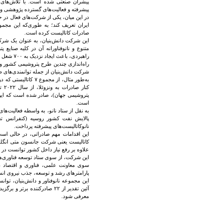
پیشران صنعتی شده است. با تلاش‌های شر
پیشرفته و فعالیت‌های گسترده پژوهشی و 
در این میان، یکی از شرکت‌های فعال در ح
ایران تعریف کند؛ به طوری‌که این مجم
صادرات کاتالیست کرده است.
این شرکت دانش‌بنیان، به عنوان یک شرکت
متنوع و نانوفناورانه آن در کلیه صنایع 
راهبردی، باعث ایجاد نزدیک به ۷۰۰ شغل در کشور و ارزآوری به میزان ۲۵ میلیون دلار طی دو سال اخیر شده است.
راه‌اندازی چندین طرح پتروشیمی کشور و ف
شرکت دانش‌بنیان از جمله توانمندی‌های صن
است.
به نقل از ستاد نانو، به واسطه فعالیت‌
پالایش نفت کشور روسیه (کنفرانس تخص
نانوکاتالیست‌های پیشرفته پرداخت.
این اقدامات مهم صادراتی، در حالی است
کاتالیست یعنی شرکت جانسون متی انگلستا
علاوه بر رفع نیاز داخل کشور توانست در 
این شرکت، از سوی ستاد توسعه فناوری‌های
پارامترهای رشد و توسعه، جذب نیروی ان
معرفی شود.