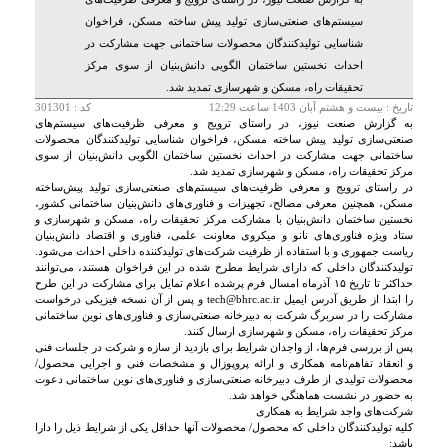
سیستم‌های صنعتی‌سازی تولید پیش ساخته مسکن،‌ فراخوان
شناسایی تولیدکنندگان محصولات ساختمانی جهت مشارکت در
احداث نخستین ساختمان الگویی دانش‌بنیان از سوی مرکز
تحقیقات راه، مسکن و شهرسازی تمدید شد.
تاريخ :
بيست و هشتم آبان 1403 ساعت 12:29
کد : 301301
به گزارش صنعت نیوز، در راستای ترویج و معرفی ظرفیت‌های سیستم‌های
صنعتی‌سازی تولید پیش ساخته مسکن،‌ فراخوان شناسایی تولیدکنندگان محصولات
ساختمانی جهت مشارکت در احداث نخستین ساختمان الگویی دانش‌بنیان از سوی
مرکز تحقیقات راه، مسکن و شهرسازی تمدید شد.
در راستای ترویج و معرفی ظرفیت‌های سیستم‌های صنعتی‌سازی تولید پیش‌ساخته
مسکن، همچنین معرفی مصالح، تجهیزات و فناوری‌های دانش‌بنیان ساختمانی کشور،
نخستین ساختمان دانش‌بنیان با مشارکت مرکز تحقیقات راه، مسکن و شهرسازی و
ستاد ویژه فناوری‌های نانو و میکروی معاونت علمی، فناوری و اقتصاد دانش‌بنیان
ریاست جمهوری و با استفاده از ظرفیت شرکت‌های تولیدکننده داخلی احداث می‌شود.
تولیدکنندگان داخلی که دارای شرایط مطرح شده در این فراخوان هستند، می‌توانند
حداکثر تا تاریخ ۱۵ آذرماه امسال فرم پرشده اعلام تمایل برای مشارکت در این طرح
را ابتدا از طریق آدرس ایمیل tech@bhrc.ac.ir و پس از آن نسخه فیزیکی درخواست
مشارکت را در سربرگ شرکت به دبیرخانه صنعتی‌سازی و فناوری‌های نوین ساختمانی
مرکز تحقیقات راه، مسکن و شهرسازی ارسال کنند.
پس از بررسی فرم‌ها، از واجدان شرایط برای بازدید از سازه و شرکت در جلسات فنی
و انعقاد تفاهم‌نامه همکاری و ارائه پروپوزال و مشخصات فنی و اجرایی محصول/
محصولات تولیدی از طرف دبیرخانه صنعتی‌سازی و فناوری‌های نوین ساختمانی دعوت
به حضور در نشست هماهنگی خواهد شد.
شرکت‌های واجد شرایط به همکاری
کلیه تولیدکنندگان داخلی که محصول/ محصولات آنها حداقل یکی از شرایط ذیل را دارا
باشد: