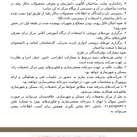
۳. راه‌اندازی سایت ساختمان الگویی دانش‌بنیان و معرفی محصولات به‌کار رفته در
ساخت ساختمان در آن و دسترسی از وبگاه مرکز به این سایت؛
۴. دسترسی بازدیدکنندگان به اطلاعات محصولات به‌کار رفته از طریق لوح نصب شده
در داخل ساختمان با استفاده از دسترسی QR-code
۵. تعبیه امکان قابل رؤیت بودن مصالح و تجهیزات پوشیده شده در طبقه اول (در بخش
شو روم)؛
۶. برگزاری دوره‌های ترویجی با استفاده از درگاه آموزشی آنلاین مرکز برای معرفی
فناوری‌های به‌کار رفته؛
۷. برگزاری تورهای ترویجی ادواری بازدید مدیران، کارشناسان، اساتید و دانشجویان
مرتبط با صنعت ساختمان.
نحوه مشارکت تولیدکنندگان در طرح:
۱. تمامی هزینه‌های زمینه مربوط به مشارکت (طراحی، تامین، حمل، اجرا و نظارت)
بر عهده شرکت پذیرفته شده است.
۲. نظارت عالیه بر عهده دبیرخانه صنعتی‌سازی و فناوری‌های نوین مرکز تحقیقات راه،
مسکن و شهرسازی خواهد بود.
۳. شرکت‌های پذیرفته شده ملزم به حضور در جلسات فنی و هماهنگی و ارائه
پروپوزال و مشخصات فنی مورد درخواست دبیرخانه صنعتی‌سازی خواهند بود.
۴. با شرکت‌های پذیرفته شده مطابق ضوابط مرکز تحقیقات راه، مسکن و شهرسازی
تفاهم‌نامه همکاری منعقد می‌شود.
به نقل از مرکز تحقیقات راه، مسکن و شهرسازی، علاقه‌مندان می‌توانند در صورت
داشتن سؤال یا ابهام با دبیرخانه صنعتی‌سازی و فناوری‌های نوین به شماره تلفن
۶-۰۲۱۸۸۲۵۵۹۴۲ داخلی ۵۷۱ تماس بگیرند. همچنین برای کسب اطلاعات بیشتر
می‌توانند به
طراحی و توليد نرم افزار :
نوآوران فناوری اطلاعات امروز