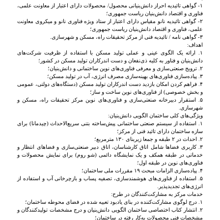
۱- گواهی تائیدیه احراز دانش‌بنیانی محصول/ محصولات دارای اعتبار از معاونت علمی،
فناوری و اقتصاد دانش‌بنیان ریاست جمهوری؛
۲- گواهی تائیدیه نانو مقیاس دارای اعتبار از ستاد ویژه فناوری نانو و میکروی معاونت
علمی، فناوری و اقتصاد دانش‌بنیان ریاست جمهوری؛
۳- گواهی نامه / تائیدیه فنی از مرکز تحقیقات راه، مسکن و شهرسازی.
اهداف:
۱. ارائه یک الگوی عینی و عملی تولید مسکن با استفاده از ظرفیت شرکت‌های
دانش‌بنیان و فناور به کلیه ذی‌نفعان و دست اندرکاران تولید مسکن در کشور؛
۲. ترویج صنعتی‌سازی و معرفی فناوری‌های نوین ساختمانی و دانش‌بنیان؛
۳. پیاده‌سازی فناوری‌های بهینه‌سازی مصرف انرژی، آب در تولید مسکن؛
۴. فراهم کردن امکان بازدید دست اندرکاران تولید مسکن (دستگاه‌های دولتی، عمومی
و بخش خصوصی) از فناوری‌های نوین ساخت و ساز؛
۵. استقرار دبیرخانه صنعتی‌سازی و فناوری‌های نوین مرکز تحقیقات راه، مسکن و
شهرسازی.
ویژگی‌های کلی ساختمان الگویی دانش‌بنیان:
۱. استفاده از سیستم صنعتی ساختمانی پیش‌ساخته بتنی سریع‌الاحداث (چیدمانا) برای
سازه ساختمان دارای تائید فنی از مرکز؛
۲. احداث در ۲ طبقه و جمعا زیربنای ۱۳۰ مترمربع؛
۳. کاربری فضاها شامل اتاق کارشناسان، اتاق دبیر صنعتی‌سازی و فضاهای انتظار و
خدماتی در طبقه همکف و یک نمایشگاه دائمی (شو روم) برای نمایش محصولات و
فناوری‌های نوین در طبقه اول؛
۴. پیاده‌سازی الزامات مبحث ۱۹ مقررات ملی ساختمان؛
۵. استفاده از فناوری‌های هوشمندسازی، تصفیه پساب و بازچرخانی آب و استفاده از
انرژی‌های تجدیدپذیر.
خدمات مرکز به مشارکت‌کنندگان در طرح:
۱. درج لوگوی مشارکت‌کننده در بنای یادبود تعبیه شده در فضای محوطه ساختمان؛
۲. انتشار کتاب اختصاصی ساختمان الگویی دانش‌بنیان و درج مشخصات تولیدکنندگان و
مشخصات فنی محصولات به‌کار رفته در ساختمان؛